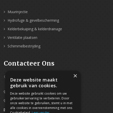
Muurinjectie
Hydrofuge & gevelbescherming
Kelderbekuiping & kelderdrainage
Ventilatie plaatsen
Schimmelbestrijding
Contacteer Ons
×
Westpoort 37B,
Deze website maakt
2070 Zwijndrecht
gebruik van cookies.
0800/61 667 (24/7 bereikbaar)
Deze website gebruikt cookies om uw
gebruikerservaring te verbeteren. Door
03/369.60.29
onze website te gebruiken, stemt u in met
alle cookies in overeenstemming met ons
info@waterdicht-vochtbestrijding.be
Cookiebeleid.
Lees verder