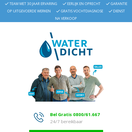
TEAM MET 30 JAAR ERVARING
EERLIJK EN OPRECHT
GARANTIE
OP UITGEVOERDE WERKEN
GRATIS VOCHTDIAGNOSE
DIENST
NA VERKOOP
Bel Gratis 0800/61.667
24/7 bereikbaar