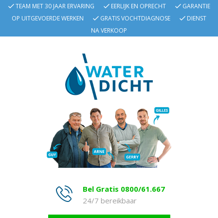
TEAM MET 30 JAAR ERVARING
EERLIJK EN OPRECHT
GARANTIE
OP UITGEVOERDE WERKEN
GRATIS VOCHTDIAGNOSE
DIENST
NA VERKOOP
Bel Gratis 0800/61.667
24/7 bereikbaar