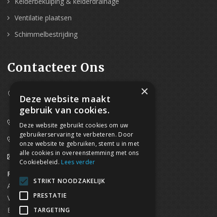
Kelderbekuiping & kelderdrainage
Ventilatie plaatsen
Schimmelbestrijding
Contacteer Ons
×
Westpoort 37B,
Deze website maakt
2070 Zwijndrecht
gebruik van cookies.
0800/61 667 (24/7 bereikbaar)
Deze website gebruikt cookies om uw
gebruikerservaring te verbeteren. Door
03/369.60.29
onze website te gebruiken, stemt u in met
alle cookies in overeenstemming met ons
info@waterdicht-vochtbestrijding.be
Cookiebeleid.
Lees verder
Regionaal contact
Telefoonnummer
STRIKT NOODZAKELIJK
Antwerpen
03/369.60.29
PRESTATIE
Vlaams Brabant & Brussel
02/669.91.90
Brugge
050/96.00.91
TARGETING