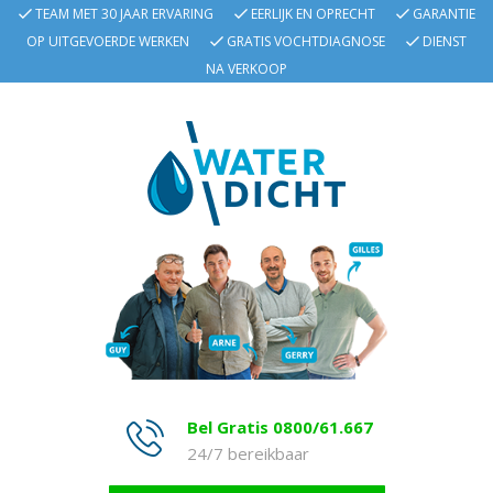
TEAM MET 30 JAAR ERVARING
EERLIJK EN OPRECHT
GARANTIE
OP UITGEVOERDE WERKEN
GRATIS VOCHTDIAGNOSE
DIENST
NA VERKOOP
Bel Gratis 0800/61.667
24/7 bereikbaar