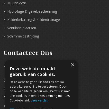
Muurinjectie
Hydrofuge & gevelbescherming
Kelderbekuiping & kelderdrainage
Ventilatie plaatsen
Schimmelbestrijding
Contacteer Ons
×
Westpoort 37B,
Deze website maakt
2070 Zwijndrecht
gebruik van cookies.
0800/61 667 (24/7 bereikbaar)
Deze website gebruikt cookies om uw
gebruikerservaring te verbeteren. Door
03/369.60.29
onze website te gebruiken, stemt u in met
alle cookies in overeenstemming met ons
info@waterdicht-vochtbestrijding.be
Cookiebeleid.
Lees verder
Regionaal contact
Telefoonnummer