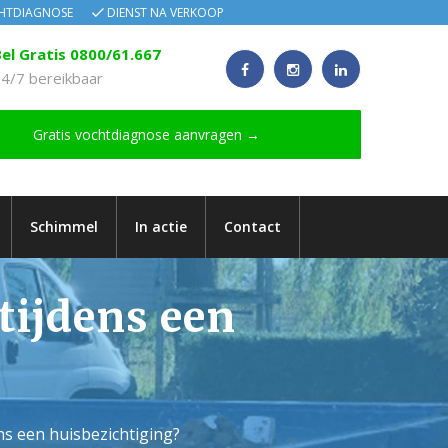
CHTDIAGNOSE
DIENST NA VERKOOP
el Gratis 0800/61.667
4/7 bereikbaar
Gratis vochtdiagnose aanvragen →
Schimmel
In actie
Contact
tijdens een
ens een huisbezichtiging?