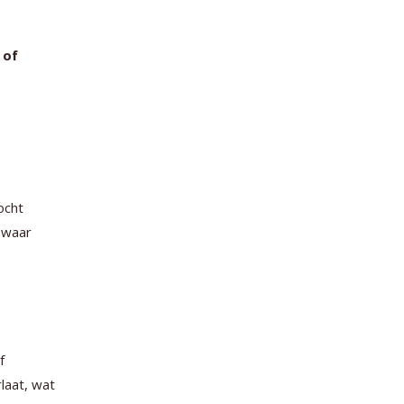
 of
ocht
s waar
f
laat, wat