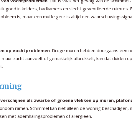
jn van vochtproblemen
. Dat is vaak het gevolg van de schimmel-
ik goed in kelders, badkamers en slecht geventileerde ruimtes. 
robleem is, maar een muffe geur is altijd een waarschuwingssigna
jzen op vochtproblemen
. Droge muren hebben doorgaans een n
 muur zacht aanvoelt of gemakkelijk afbrokkelt, kan dat duiden o
t.
orming
verschijnen als zwarte of groene vlekken op muren, plafon
 rondom ramen. Schimmel kan niet alleen de woning beschadigen, 
nsen met ademhalingsproblemen of allergieën.