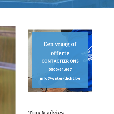
Een vraag of
offerte
CONTACTEER ONS
0800/61.667
info@water-dicht.be
Tips & advies