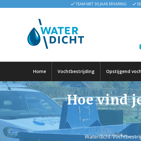
TEAM MET 30 JAAR ERVARING
E
Home
Vochtbestrijding
Opstijgend voc
Hoe vind j
Waterdicht-Vochtbestri