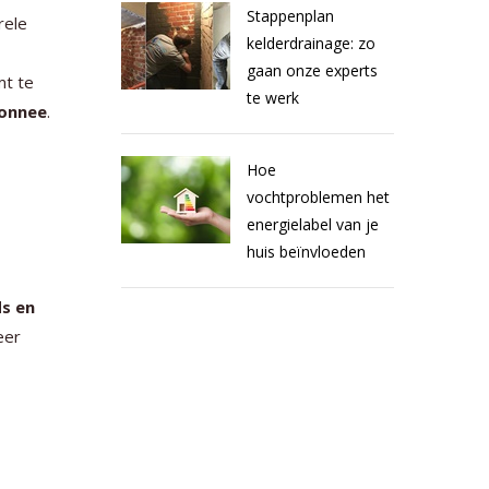
Stappenplan
rele
kelderdrainage: zo
gaan onze experts
mt te
te werk
monnee
.
Hoe
vochtproblemen het
energielabel van je
huis beïnvloeden
s en
eer