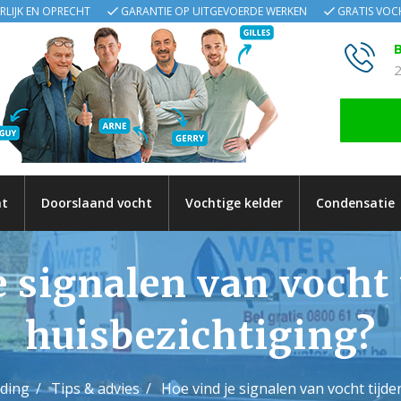
ERLIJK EN OPRECHT
GARANTIE OP UITGEVOERDE WERKEN
GRATIS VO
B
2
ht
Doorslaand vocht
Vochtige kelder
Condensatie
e signalen van vocht 
huisbezichtiging?
jding
Tips & advies
Hoe vind je signalen van vocht tijd