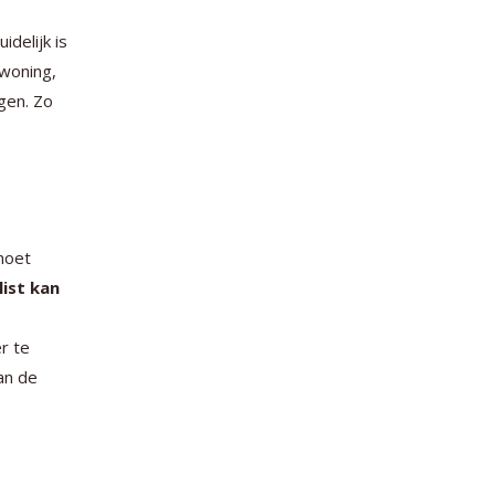
idelijk is
 woning,
gen. Zo
 moet
list kan
r te
an de