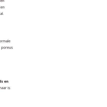
 en
Een
al.
ormale
p poreus
ds en
maar is