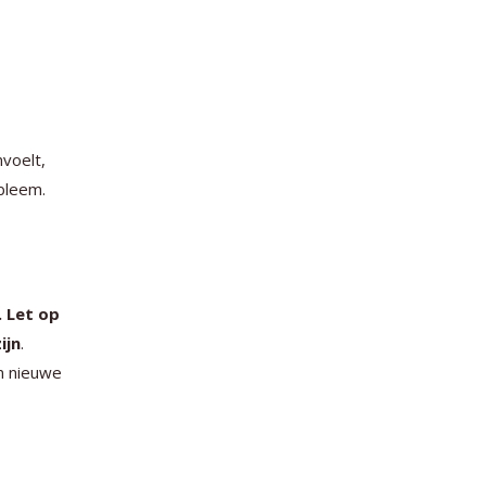
nvoelt,
bleem.
. Let op
ijn
.
n nieuwe