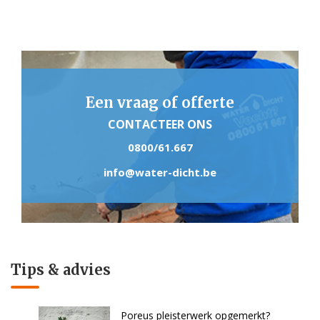
Een vraag of offerte
CONTACTEER ONS
0800/61.667
info@water-dicht.be
Tips & advies
Poreus pleisterwerk opgemerkt?