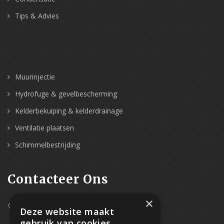
Tips & Advies
Muurinjectie
Hydrofuge & gevelbescherming
Kelderbekuiping & kelderdrainage
Ventilatie plaatsen
Schimmelbestrijding
Contacteer Ons
×
Westpoort 37B,
Deze website maakt
2070 Zwijndrecht
gebruik van cookies.