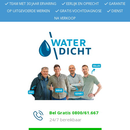
TEAM MET 30 JAAR ERVARING
EERLIJK EN OPRECHT
GARANTIE
OP UITGEVOERDE WERKEN
GRATIS VOCHTDIAGNOSE
DIENST
NA VERKOOP
Bel Gratis 0800/61.667
24/7 bereikbaar