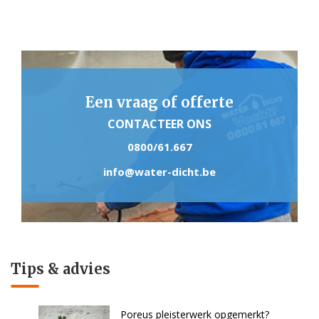
Een vraag of offerte
CONTACTEER ONS
0800/61.667
info@water-dicht.be
Tips & advies
Poreus pleisterwerk opgemerkt?