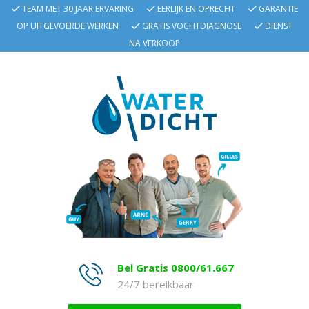
TEAM MET 30 JAAR ERVARING
EERLIJK EN OPRECHT
GARANTIE
OP UITGEVOERDE WERKEN
GRATIS VOCHTDIAGNOSE
DIENST
NA VERKOOP
Bel Gratis 0800/61.667
24/7 bereikbaar