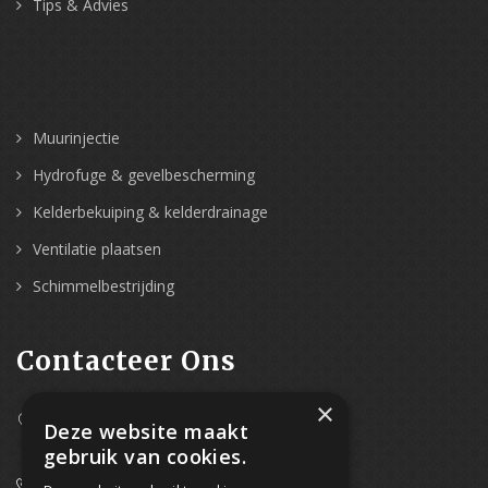
Tips & Advies
Muurinjectie
Hydrofuge & gevelbescherming
Kelderbekuiping & kelderdrainage
Ventilatie plaatsen
Schimmelbestrijding
Contacteer Ons
×
Westpoort 37B,
Deze website maakt
2070 Zwijndrecht
gebruik van cookies.
0800/61 667 (24/7 bereikbaar)