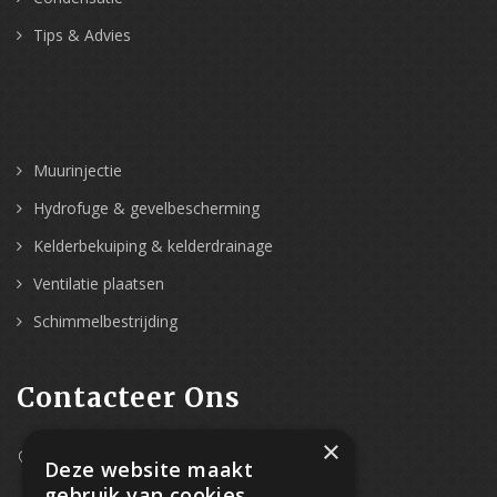
Tips & Advies
Muurinjectie
Hydrofuge & gevelbescherming
Kelderbekuiping & kelderdrainage
Ventilatie plaatsen
Schimmelbestrijding
Contacteer Ons
×
Westpoort 37B,
Deze website maakt
2070 Zwijndrecht
gebruik van cookies.