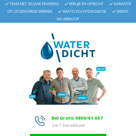
TEAM MET 30 JAAR ERVARING
EERLIJK EN OPRECHT
GARANTIE
OP UITGEVOERDE WERKEN
GRATIS VOCHTDIAGNOSE
DIENST
NA VERKOOP
Bel Gratis 0800/61.667
24/7 bereikbaar