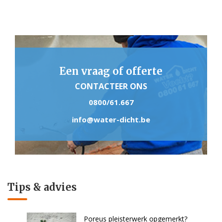
Een vraag of offerte
CONTACTEER ONS
0800/61.667
info@water-dicht.be
Tips & advies
Poreus pleisterwerk opgemerkt?