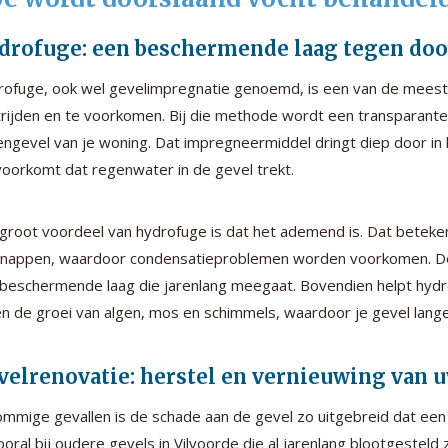
drofuge: een beschermende laag tegen doo
ofuge, ook wel gevelimpregnatie genoemd, is een van de meest
rijden en te voorkomen. Bij die methode wordt een transparante
engevel van je woning. Dat impregneermiddel dringt diep door in
voorkomt dat regenwater in de gevel trekt.
groot voordeel van hydrofuge is dat het ademend is. Dat beteken
nappen, waardoor condensatieproblemen worden voorkomen. De geve
beschermende laag die jarenlang meegaat. Bovendien helpt hydro
n de groei van algen, mos en schimmels, waardoor je gevel langer 
velrenovatie: herstel en vernieuwing van 
ommige gevallen is de schade aan de gevel zo uitgebreid dat ee
Vooral bij oudere gevels in Vilvoorde die al jarenlang blootgestel