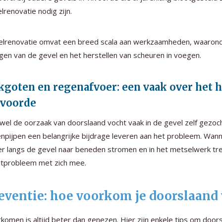
lrenovatie nodig zijn.
lrenovatie omvat een breed scala aan werkzaamheden, waaronde
igen van de gevel en het herstellen van scheuren in voegen.
kgoten en regenafvoer: een vaak over het 
lvoorde
el de oorzaak van doorslaand vocht vaak in de gevel zelf gezoc
npijpen een belangrijke bijdrage leveren aan het probleem. Wan
r langs de gevel naar beneden stromen en in het metselwerk trek
tprobleem met zich mee.
eventie: hoe voorkom je doorslaand
komen is altijd beter dan genezen. Hier zijn enkele tips om doo