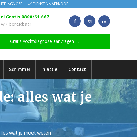
CHTDIAGNOSE
DIENST NA VERKOOP
el Gratis 0800/61.667
4/7 bereikbaar
Gratis vochtdiagnose aanvragen →
Schimmel
In actie
Contact
e: alles wat je
alles wat je moet weten