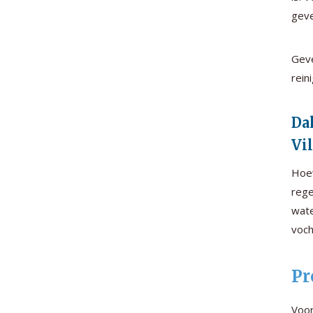
geve
Geve
rein
Da
Vi
Hoew
rege
wate
voch
Pr
Voor