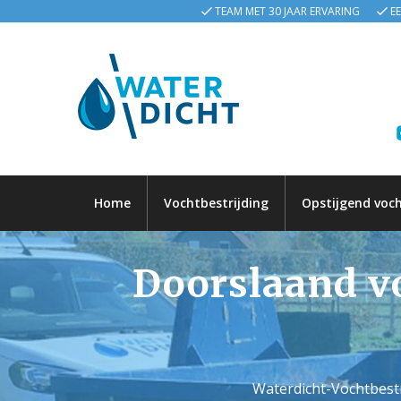
TEAM MET 30 JAAR ERVARING
E
Home
Vochtbestrijding
Opstijgend voc
Doorslaand voc
Waterdicht-Vochtbestr