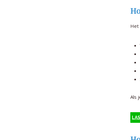
Ho
Het 
Als 
LAS
Ho