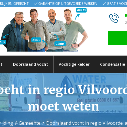
ERLIJK EN OPRECHT
GARANTIE OP UITGEVOERDE WERKEN
GRATIS VO
B
2
ht
Doorslaand vocht
Vochtige kelder
Condensatie
ht in regio Vilvoord
moet weten
ijding
Gemeente
Doorslaand vocht in regio Vilvoorde: 