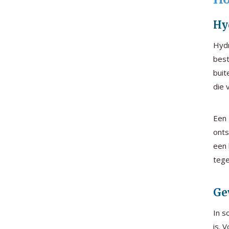
Hy
Hydr
best
buit
die 
Een 
onts
een 
tege
Ge
In s
is. 