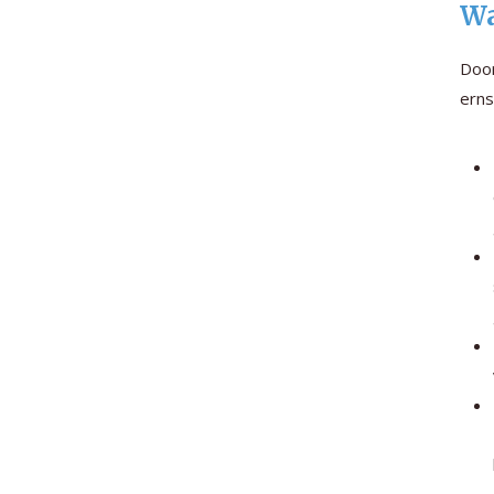
Wa
Door
erns