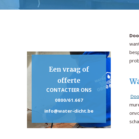
Doo
want
besp
prob
Een vraag of
offerte
Wa
CONTACTEER ONS
Doo
0800/61.667
mure
info@water-dicht.be
onvo
scha