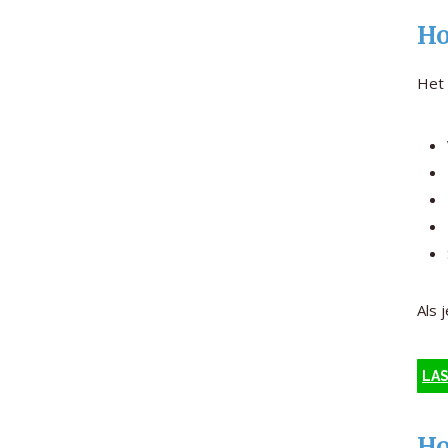
Ho
Het 
Als 
LAS
Ho