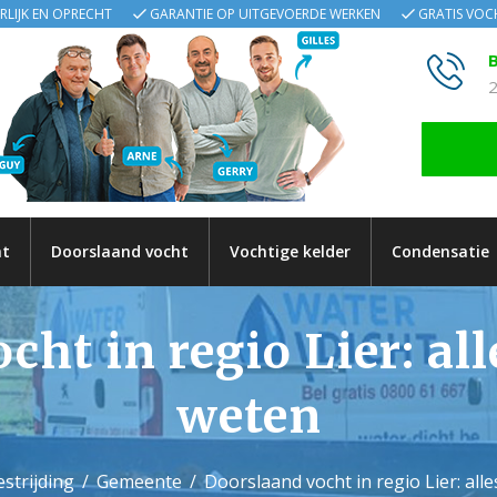
ERLIJK EN OPRECHT
GARANTIE OP UITGEVOERDE WERKEN
GRATIS VO
B
2
ht
Doorslaand vocht
Vochtige kelder
Condensatie
ht in regio Lier: al
weten
strijding
Gemeente
Doorslaand vocht in regio Lier: all