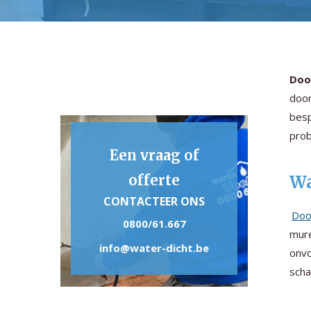
Doo
door
besp
prob
Een vraag of
offerte
Wa
CONTACTEER ONS
Doo
0800/61.667
mure
info@water-dicht.be
onvo
scha