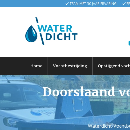
TEAM MET 30 JAAR ERVARING
E
Home
Vochtbestrijding
Opstijgend voc
Doorslaand voc
Waterdicht-Vochtbe