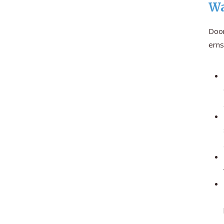
Wa
Door
erns