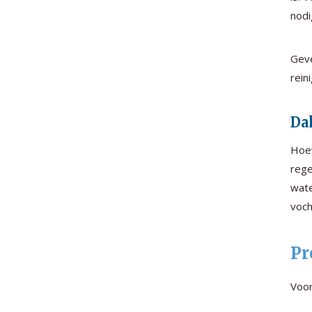
nodig
Geve
rein
Da
Hoew
rege
wate
voch
Pr
Voor