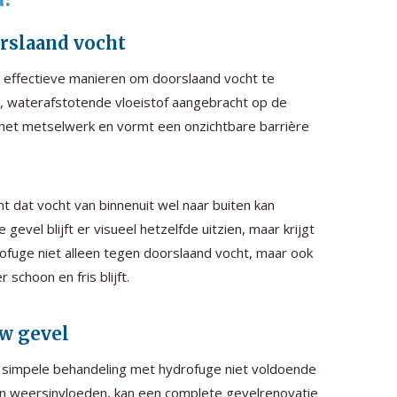
rslaand vocht
 effectieve manieren om doorslaand vocht te
, waterafstotende vloeistof aangebracht op de
 het metselwerk en vormt een onzichtbare barrière
t dat vocht van binnenuit wel naar buiten kan
l blijft er visueel hetzelfde uitzien, maar krijgt
fuge niet alleen tegen doorslaand vocht, maar ook
schoon en fris blijft.
uw gevel
n simpele behandeling met hydrofuge niet voldoende
n aan weersinvloeden, kan een complete gevelrenovatie