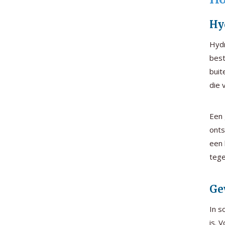
Hy
Hydr
best
buit
die 
Een 
onts
een 
tege
Ge
In s
is. 