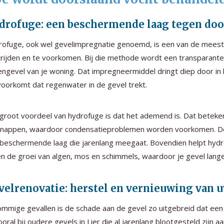
drofuge: een beschermende laag tegen doo
ofuge, ook wel gevelimpregnatie genoemd, is een van de meest
rijden en te voorkomen. Bij die methode wordt een transparante
engevel van je woning. Dat impregneermiddel dringt diep door in
voorkomt dat regenwater in de gevel trekt.
groot voordeel van hydrofuge is dat het ademend is. Dat beteken
nappen, waardoor condensatieproblemen worden voorkomen. De geve
beschermende laag die jarenlang meegaat. Bovendien helpt hydro
n de groei van algen, mos en schimmels, waardoor je gevel langer 
velrenovatie: herstel en vernieuwing van 
ommige gevallen is de schade aan de gevel zo uitgebreid dat ee
Vooral bij oudere gevels in Lier die al jarenlang blootgesteld zij