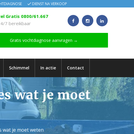
CHTDIAGNOSE
DIENST NA VERKOOP
el Gratis 0800/61.667
4/7 bereikbaar
Gratis vochtdiagnose aanvragen →
Schimmel
In actie
Contact
les wat je moet
es wat je moet weten