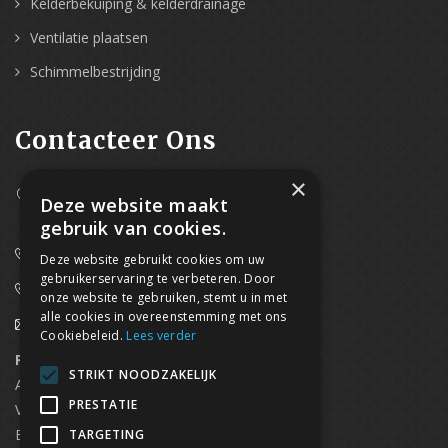
Kelderbekuiping & kelderdrainage
Ventilatie plaatsen
Schimmelbestrijding
Contacteer Ons
×
Westpoort 37B,
Deze website maakt
2070 Zwijndrecht
gebruik van cookies.
0800/61 667 (24/7 bereikbaar)
Deze website gebruikt cookies om uw
gebruikerservaring te verbeteren. Door
03/369.60.29
onze website te gebruiken, stemt u in met
alle cookies in overeenstemming met ons
info@waterdicht-vochtbestrijding.be
Cookiebeleid.
Lees verder
Regionaal contact
Telefoonnummer
STRIKT NOODZAKELIJK
Antwerpen
03/369.60.29
PRESTATIE
Vlaams Brabant & Brussel
02/669.91.90
Brugge
050/96.00.91
TARGETING