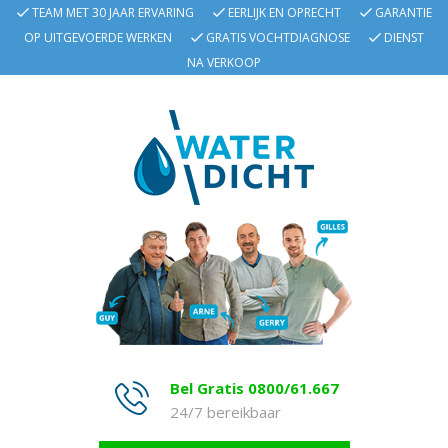
TEAM MET 30 JAAR ERVARING
EERLIJK EN OPRECHT
GARANTIE
OP UITGEVOERDE WERKEN
GRATIS VOCHTDIAGNOSE
DIENST
NA VERKOOP
Bel Gratis 0800/61.667
24/7 bereikbaar