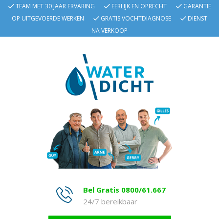
TEAM MET 30 JAAR ERVARING
EERLIJK EN OPRECHT
GARANTIE
OP UITGEVOERDE WERKEN
GRATIS VOCHTDIAGNOSE
DIENST
NA VERKOOP
Bel Gratis 0800/61.667
24/7 bereikbaar