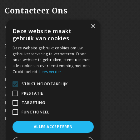
Contacteer Ons
×
Westpoort 37B,
Deze website maakt
2070 Zwijndrecht
gebruik van cookies.
0800/61 667 (24/7 bereikbaar)
Deze website gebruikt cookies om uw
gebruikerservaring te verbeteren. Door
03/369.60.29
onze website te gebruiken, stemt u in met
alle cookies in overeenstemming met ons
info@waterdicht-vochtbestrijding.be
Cookiebeleid.
Lees verder
Regionaal contact
Telefoonnummer
STRIKT NOODZAKELIJK
Antwerpen
03/369.60.29
PRESTATIE
Vlaams Brabant & Brussel
02/669.91.90
Brugge
050/96.00.91
TARGETING
Kortrijk
056/96.03.50
FUNCTIONEEL
Limburg
0496 50 88 20
ALLES ACCEPTEREN