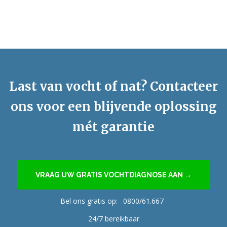
Last van vocht of nat? Contacteer
ons voor een blijvende oplossing
mét garantie
VRAAG UW GRATIS VOCHTDIAGNOSE AAN →
Bel ons gratis op:
0800/61.667
24/7 bereikbaar