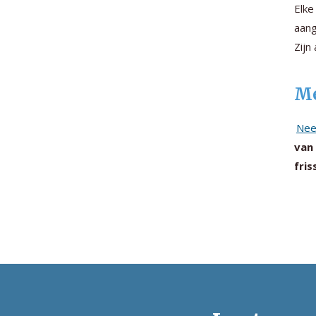
Elke
aang
Zijn
Me
Nee
van
fris