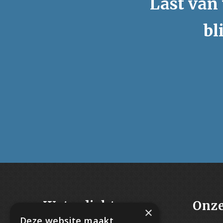
Last van 
bl
Waterdicht-
Onze
×
Deze website maakt
Vochtbestrijding