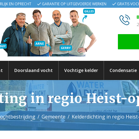
ERLIJK EN OPRECHT
GARANTIE OP UITGEVOERDE WERKEN
GRATIS VO
B
2
ht
Doorslaand vocht
Vochtige kelder
Condensatie
ting in regio Heist-
ochtbestrijding
Gemeente
Kelderdichting in regio Heis