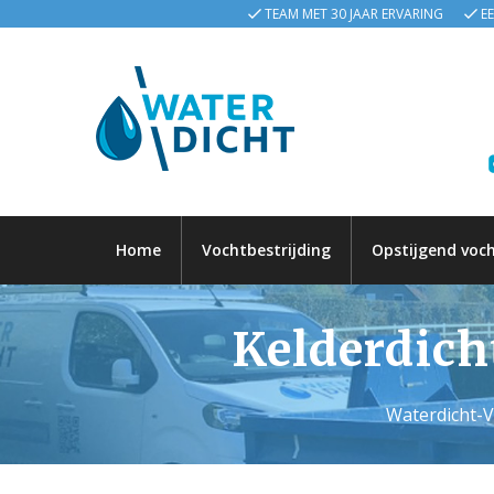
TEAM MET 30 JAAR ERVARING
E
Home
Vochtbestrijding
Opstijgend voc
Kelderdich
Waterdicht-V