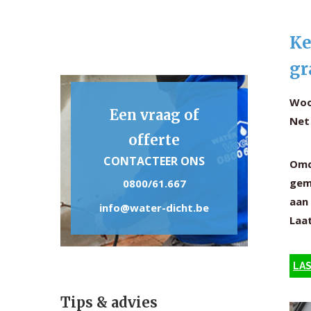
Ke
gr
Woo
Een vraag of
Net
offerte
CONTACTEER ONS
Omd
gem
0800/61.667
aan 
info@water-dicht.be
Laat
LAS
Tips & advies