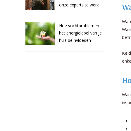
onze experts te werk
Wa
Wate
Hoe vochtproblemen
Waar
het energielabel van je
betr
huis beïnvloeden
Keld
enke
Ho
Wann
insp