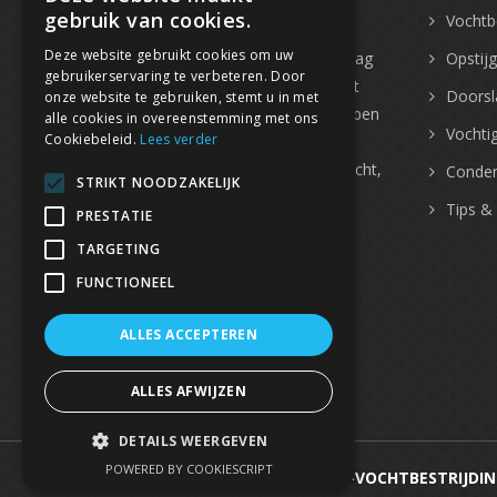
gebruik van cookies.
Vochtbe
Deze website gebruikt cookies om uw
Met
meer dan 30 jaar ervaring
mag
Opstij
gebruikerservaring te verbeteren. Door
Water-Dicht zich gerust vakspecialist
Doorsl
onze website te gebruiken, stemt u in met
in vochtbestrijding noemen. Wij hebben
alle cookies in overeenstemming met ons
Vochtig
Cookiebeleid.
Lees verder
een
ruime expertise voor elk
vochtprobleem
, van opstijgend vocht,
Conden
STRIKT NOODZAKELIJK
tot water in de kelder, vochtplekken
Tips &
PRESTATIE
en schimmel in huis.
TARGETING
FUNCTIONEEL
ALLES ACCEPTEREN
ALLES AFWIJZEN
DETAILS WEERGEVEN
POWERED BY COOKIESCRIPT
© 2025 WATERDICHT-VOCHTBESTRIJDIN