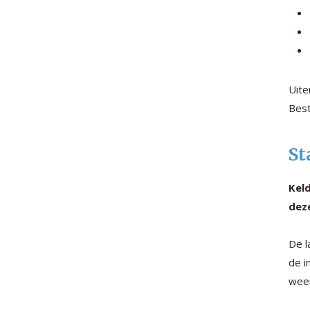
Uite
Best
St
Kel
dez
De l
de i
weer