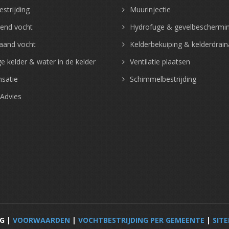
strijding
Muurinjectie
gend vocht
Hydrofuge & gevelbeschermi
aand vocht
Kelderbekuiping & kelderdrai
e kelder & water in de kelder
Ventilatie plaatsen
satie
Schimmelbestrijding
 Advies
G |
VOORWAARDEN
|
VOCHTBESTRIJDING PER GEMEENTE
|
SIT