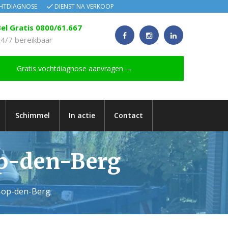
CHTDIAGNOSE
DIENST NA VERKOOP
el Gratis 0800/61.667
4/7 bereikbaar
Gratis vochtdiagnose aanvragen →
Schimmel
In actie
Contact
op-den-Berg
t-op-den-Berg