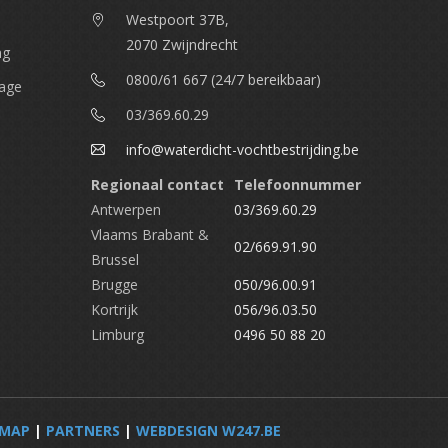
Westpoort 37B,
2070 Zwijndrecht
ng
0800/61 667 (24/7 bereikbaar)
nage
03/369.60.29
info@waterdicht-vochtbestrijding.be
Regionaal contact
Telefoonnummer
Antwerpen
03/369.60.29
Vlaams Brabant &
02/669.91.90
Brussel
Brugge
050/96.00.91
Kortrijk
056/96.03.50
Limburg
0496 50 88 20
EMAP
|
PARTNERS
|
WEBDESIGN W247.BE