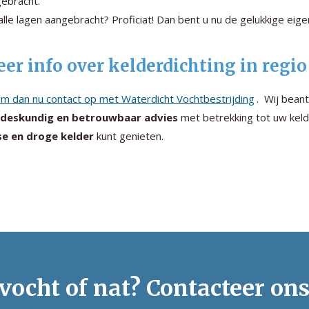
ebracht.
 alle lagen aangebracht? Proficiat! Dan bent u nu de gelukkige ei
er info over kelderdichting in regio
m dan nu contact op met Waterdicht Vochtbestrijding
. Wij bean
 deskundig en betrouwbaar advies
met betrekking tot uw keld
se en droge kelder
kunt genieten.
vocht of nat? Contacteer on