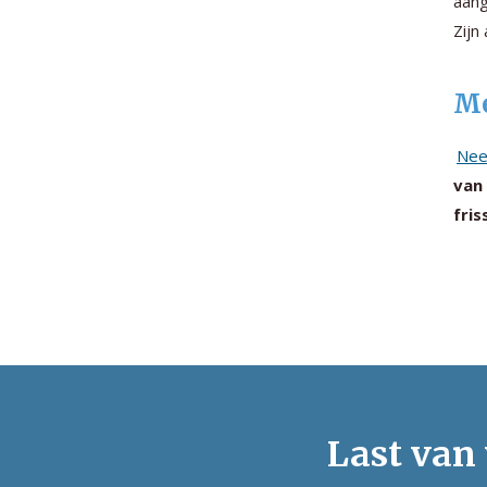
aang
Zijn
Me
Nee
van
fris
Last van 