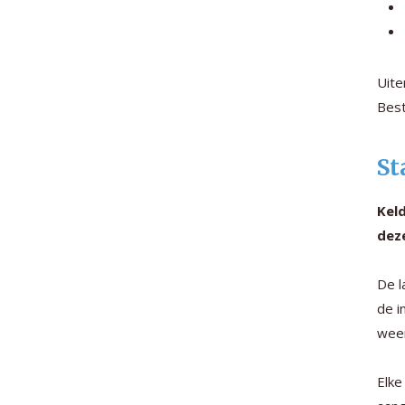
Uite
Best
St
Kel
dez
De l
de i
weer
Elke