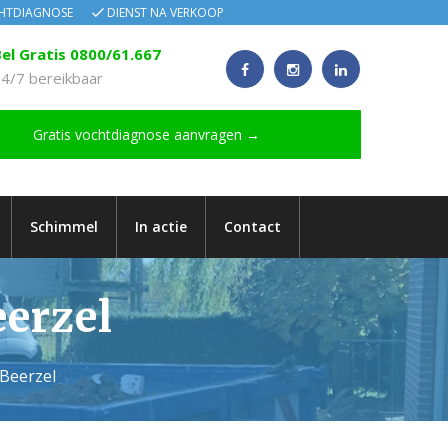
CHTDIAGNOSE
DIENST NA VERKOOP
el Gratis 0800/61.667
4/7 bereikbaar
Gratis vochtdiagnose aanvragen →
Schimmel
In actie
Contact
eerzel
 Beerzel