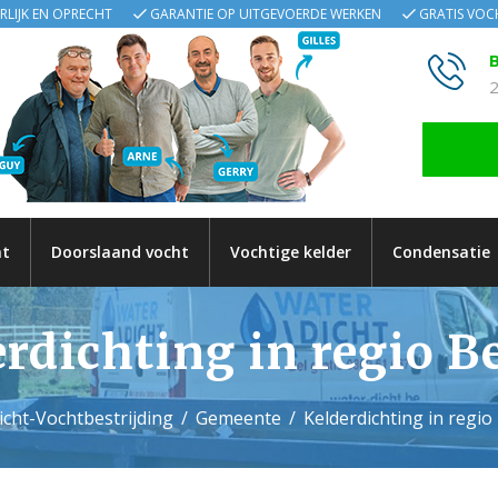
ERLIJK EN OPRECHT
GARANTIE OP UITGEVOERDE WERKEN
GRATIS VO
B
2
ht
Doorslaand vocht
Vochtige kelder
Condensatie
rdichting in regio B
cht-Vochtbestrijding
Gemeente
Kelderdichting in regio