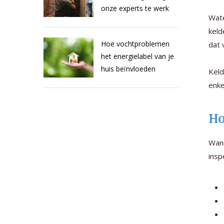
onze experts te werk
Wate
keld
Hoe vochtproblemen
dat 
het energielabel van je
huis beïnvloeden
Keld
enke
Ho
Wann
insp