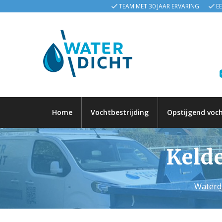
TEAM MET 30 JAAR ERVARING
E
Home
Vochtbestrijding
Opstijgend voc
Kelde
Waterdi