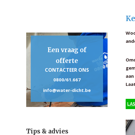
Ke
Woon
and
Een vraag of
Omd
offerte
gem
CONTACTEER ONS
aan 
0800/61.667
Laat
info@water-dicht.be
LAS
Tips & advies