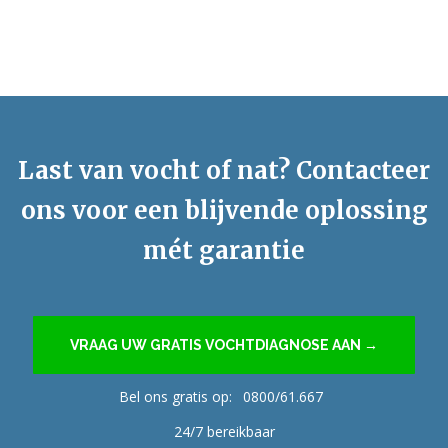
Last van vocht of nat? Contacteer
ons voor een blijvende oplossing
mét garantie
VRAAG UW GRATIS VOCHTDIAGNOSE AAN →
Bel ons gratis op:
0800/61.667
24/7 bereikbaar