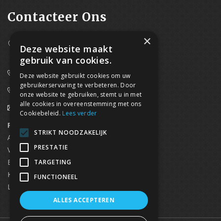
Contacteer Ons
×
Westpoort 37B,
Deze website maakt
2070 Zwijndrecht
gebruik van cookies.
0800/61 667 (24/7 bereikbaar)
Deze website gebruikt cookies om uw
gebruikerservaring te verbeteren. Door
03/369.60.29
onze website te gebruiken, stemt u in met
alle cookies in overeenstemming met ons
info@waterdicht-vochtbestrijding.be
Cookiebeleid.
Lees verder
Regionaal contact
Telefoonnummer
STRIKT NOODZAKELIJK
Antwerpen
03/369.60.29
PRESTATIE
Vlaams Brabant & Brussel
02/669.91.90
Brugge
050/96.00.91
TARGETING
Kortrijk
056/96.03.50
FUNCTIONEEL
Limburg
0496 50 88 20
ALLES ACCEPTEREN