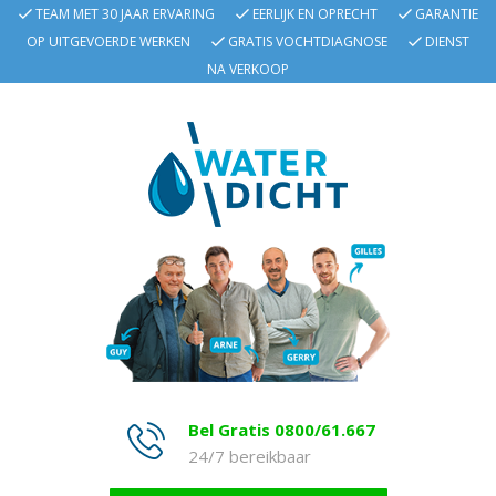
TEAM MET 30 JAAR ERVARING
EERLIJK EN OPRECHT
GARANTIE
OP UITGEVOERDE WERKEN
GRATIS VOCHTDIAGNOSE
DIENST
NA VERKOOP
Bel Gratis 0800/61.667
24/7 bereikbaar