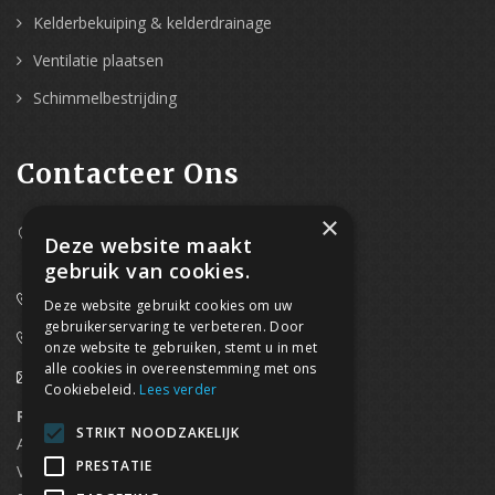
Kelderbekuiping & kelderdrainage
Ventilatie plaatsen
Schimmelbestrijding
Contacteer Ons
×
Westpoort 37B,
Deze website maakt
2070 Zwijndrecht
gebruik van cookies.
0800/61 667 (24/7 bereikbaar)
Deze website gebruikt cookies om uw
gebruikerservaring te verbeteren. Door
03/369.60.29
onze website te gebruiken, stemt u in met
alle cookies in overeenstemming met ons
info@waterdicht-vochtbestrijding.be
Cookiebeleid.
Lees verder
Regionaal contact
Telefoonnummer
STRIKT NOODZAKELIJK
Antwerpen
03/369.60.29
PRESTATIE
Vlaams Brabant & Brussel
02/669.91.90