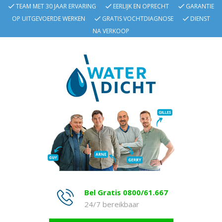
TEAM MET 30 JAAR ERVARING
EERLIJK EN OPRECHT
GARANTIE
OP UITGEVOERDE WERKEN
GRATIS VOCHTDIAGNOSE
DIENST
NA VERKOOP
Bel Gratis 0800/61.667
24/7 bereikbaar