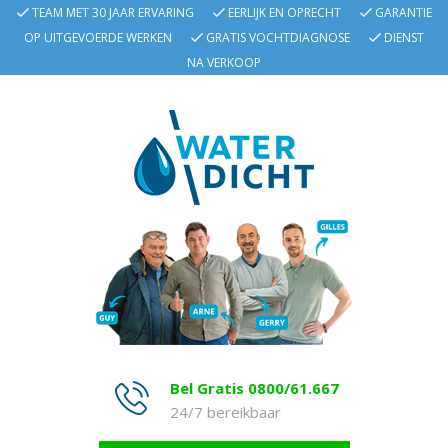
TEAM MET 30 JAAR ERVARING
EERLIJK EN OPRECHT
GARANTIE
OP UITGEVOERDE WERKEN
GRATIS VOCHTDIAGNOSE
DIENST
NA VERKOOP
Bel Gratis 0800/61.667
24/7 bereikbaar