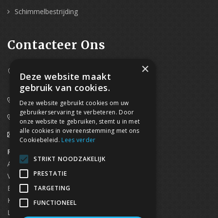
Schimmelbestrijding
Contacteer Ons
×
Westpoort 37B,
Deze website maakt
2070 Zwijndrecht
gebruik van cookies.
0800/61 667 (24/7 bereikbaar)
Deze website gebruikt cookies om uw
gebruikerservaring te verbeteren. Door
03/369.60.29
onze website te gebruiken, stemt u in met
alle cookies in overeenstemming met ons
info@waterdicht-vochtbestrijding.be
Cookiebeleid.
Lees verder
Regionaal contact
Telefoonnummer
STRIKT NOODZAKELIJK
Antwerpen
03/369.60.29
PRESTATIE
Vlaams Brabant & Brussel
02/669.91.90
Brugge
050/96.00.91
TARGETING
Kortrijk
056/96.03.50
FUNCTIONEEL
Limburg
0496 50 88 20