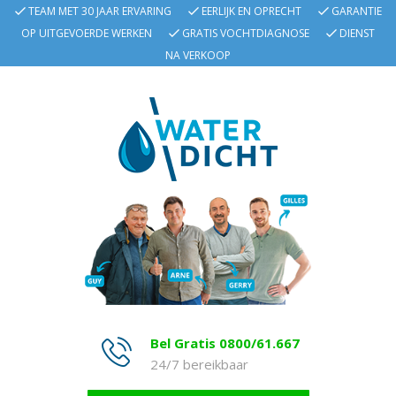
TEAM MET 30 JAAR ERVARING
EERLIJK EN OPRECHT
GARANTIE
OP UITGEVOERDE WERKEN
GRATIS VOCHTDIAGNOSE
DIENST
NA VERKOOP
Bel Gratis 0800/61.667
24/7 bereikbaar