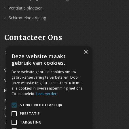
Ventilatie plaatsen
Schimmelbestrijding
Contacteer Ons
×
Westpoort 37B,
Deze website maakt
2070 Zwijndrecht
gebruik van cookies.
0800/61 667 (24/7 bereikbaar)
Deze website gebruikt cookies om uw
gebruikerservaring te verbeteren. Door
03/369.60.29
onze website te gebruiken, stemt u in met
alle cookies in overeenstemming met ons
info@waterdicht-vochtbestrijding.be
Cookiebeleid.
Lees verder
Regionaal contact
Telefoonnummer
STRIKT NOODZAKELIJK
Antwerpen
03/369.60.29
PRESTATIE
Vlaams Brabant & Brussel
02/669.91.90
Brugge
050/96.00.91
TARGETING