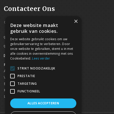
Contacteer Ons
×
Westpoort 37B,
Deze website maakt
2070 Zwijndrecht
gebruik van cookies.
0800/61 667 (24/7 bereikbaar)
Deze website gebruikt cookies om uw
gebruikerservaring te verbeteren. Door
03/369.60.29
onze website te gebruiken, stemt u in met
alle cookies in overeenstemming met ons
info@waterdicht-vochtbestrijding.be
Cookiebeleid.
Lees verder
Regionaal contact
Telefoonnummer
STRIKT NOODZAKELIJK
Antwerpen
03/369.60.29
PRESTATIE
Vlaams Brabant & Brussel
02/669.91.90
Brugge
050/96.00.91
TARGETING
Kortrijk
056/96.03.50
FUNCTIONEEL
Limburg
0496 50 88 20
ALLES ACCEPTEREN