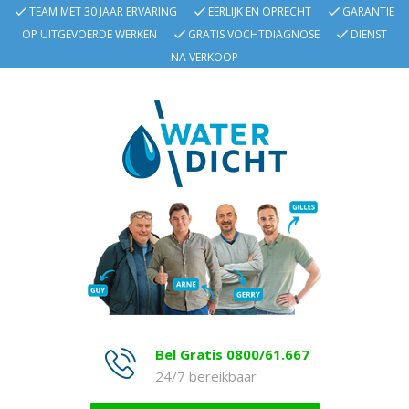
TEAM MET 30 JAAR ERVARING
EERLIJK EN OPRECHT
GARANTIE
OP UITGEVOERDE WERKEN
GRATIS VOCHTDIAGNOSE
DIENST
NA VERKOOP
Bel Gratis 0800/61.667
24/7 bereikbaar