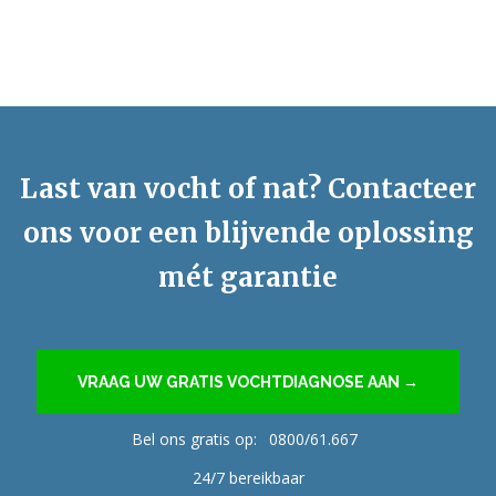
Last van vocht of nat? Contacteer
ons voor een blijvende oplossing
mét garantie
VRAAG UW GRATIS VOCHTDIAGNOSE AAN →
Bel ons gratis op:
0800/61.667
24/7 bereikbaar