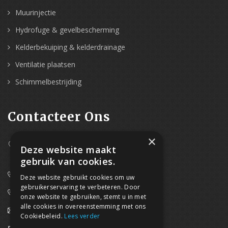
Muurinjectie
Hydrofuge & gevelbescherming
Kelderbekuiping & kelderdrainage
Ventilatie plaatsen
Schimmelbestrijding
Contacteer Ons
×
Westpoort 37B,
Deze website maakt
2070 Zwijndrecht
gebruik van cookies.
0800/61 667 (24/7 bereikbaar)
Deze website gebruikt cookies om uw
gebruikerservaring te verbeteren. Door
03/369.60.29
onze website te gebruiken, stemt u in met
alle cookies in overeenstemming met ons
info@waterdicht-vochtbestrijding.be
Cookiebeleid.
Lees verder