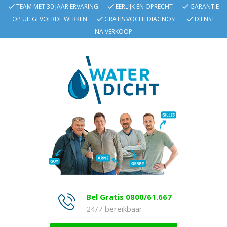
TEAM MET 30 JAAR ERVARING
EERLIJK EN OPRECHT
GARANTIE
OP UITGEVOERDE WERKEN
GRATIS VOCHTDIAGNOSE
DIENST
NA VERKOOP
Bel Gratis 0800/61.667
24/7 bereikbaar