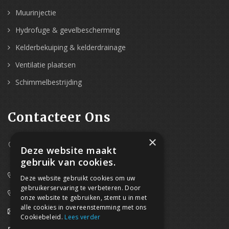
Muurinjectie
Hydrofuge & gevelbescherming
Kelderbekuiping & kelderdrainage
Ventilatie plaatsen
Schimmelbestrijding
Contacteer Ons
×
Westpoort 37B,
Deze website maakt
2070 Zwijndrecht
gebruik van cookies.
0800/61 667 (24/7 bereikbaar)
Deze website gebruikt cookies om uw
gebruikerservaring te verbeteren. Door
03/369.60.29
onze website te gebruiken, stemt u in met
alle cookies in overeenstemming met ons
info@waterdicht-vochtbestrijding.be
Cookiebeleid.
Lees verder