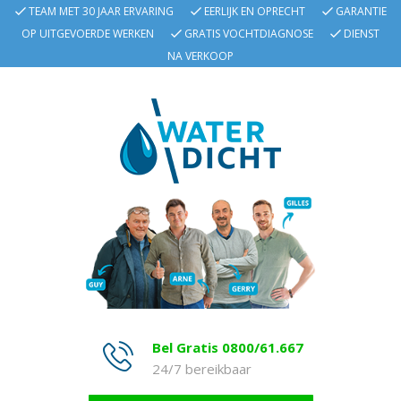
TEAM MET 30 JAAR ERVARING
EERLIJK EN OPRECHT
GARANTIE
OP UITGEVOERDE WERKEN
GRATIS VOCHTDIAGNOSE
DIENST
NA VERKOOP
Bel Gratis 0800/61.667
24/7 bereikbaar