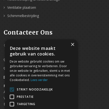
Ventilatie plaatsen
Schimmelbestrijding
Contacteer Ons
×
Westpoort 37B,
Deze website maakt
2070 Zwijndrecht
gebruik van cookies.
0800/61 667 (24/7 bereikbaar)
Deze website gebruikt cookies om uw
gebruikerservaring te verbeteren. Door
03/369.60.29
onze website te gebruiken, stemt u in met
alle cookies in overeenstemming met ons
info@waterdicht-vochtbestrijding.be
Cookiebeleid.
Lees verder
Regionaal contact
Telefoonnummer
STRIKT NOODZAKELIJK
Antwerpen
03/369.60.29
PRESTATIE
Vlaams Brabant & Brussel
02/669.91.90
Brugge
050/96.00.91
TARGETING