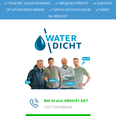
TEAM MET 30 JAAR ERVARING
EERLIJK EN OPRECHT
GARANTIE
OP UITGEVOERDE WERKEN
GRATIS VOCHTDIAGNOSE
DIENST
NA VERKOOP
Bel Gratis 0800/61.667
24/7 bereikbaar