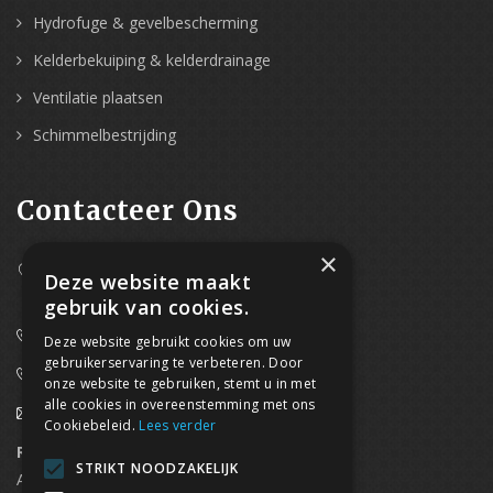
Hydrofuge & gevelbescherming
Kelderbekuiping & kelderdrainage
Ventilatie plaatsen
Schimmelbestrijding
Contacteer Ons
×
Westpoort 37B,
Deze website maakt
2070 Zwijndrecht
gebruik van cookies.
0800/61 667 (24/7 bereikbaar)
Deze website gebruikt cookies om uw
gebruikerservaring te verbeteren. Door
03/369.60.29
onze website te gebruiken, stemt u in met
alle cookies in overeenstemming met ons
info@waterdicht-vochtbestrijding.be
Cookiebeleid.
Lees verder
Regionaal contact
Telefoonnummer
STRIKT NOODZAKELIJK
Antwerpen
03/369.60.29