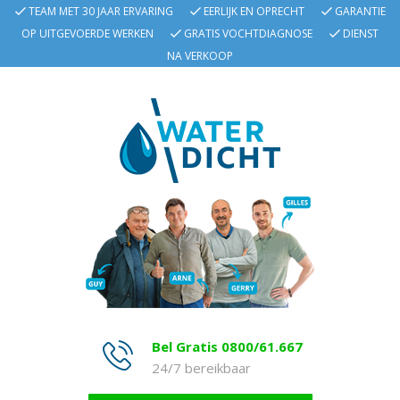
TEAM MET 30 JAAR ERVARING
EERLIJK EN OPRECHT
GARANTIE
OP UITGEVOERDE WERKEN
GRATIS VOCHTDIAGNOSE
DIENST
NA VERKOOP
Bel Gratis 0800/61.667
24/7 bereikbaar