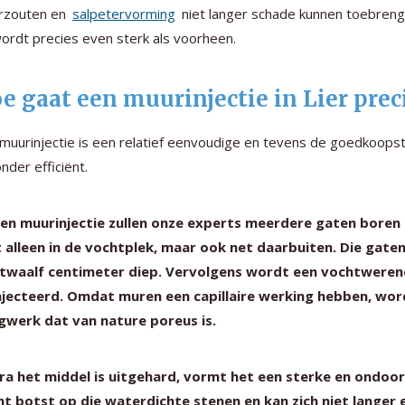
rzouten en
salpetervorming
niet langer schade kunnen toebreng
ordt precies even sterk als voorheen.
e gaat een muurinjectie in Lier preci
muurinjectie is een relatief eenvoudige en tevens de goedkoopst
onder efficiënt.
een muurinjectie zullen onze experts meerdere gaten boren
 alleen in de vochtplek, maar ook net daarbuiten. Die gate
 twaalf centimeter diep. Vervolgens wordt een vochtweren
njecteerd. Omdat muren een capillaire werking hebben, wor
gwerk dat van nature poreus is.
ra het middel is uitgehard, vormt het een sterke en ondoor
ht botst op die waterdichte stenen en kan zich niet lange