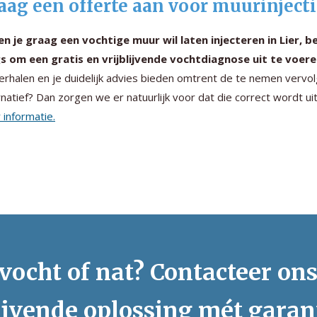
aag een offerte aan voor muurinjecti
en je graag een vochtige muur wil laten injecteren in Lier, be
s om een gratis en vrijblijvende vochtdiagnose uit te voere
erhalen en je duidelijk advies bieden omtrent de te nemen vervol
rnatief? Dan zorgen we er natuurlijk voor dat die correct wordt u
 informatie.
vocht of nat? Contacteer on
ijvende oplossing mét garan