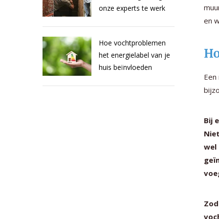
muu
onze experts te werk
en w
Hoe vochtproblemen
Ho
het energielabel van je
huis beïnvloeden
Een 
bijz
Bij 
Niet
wel
geï
voe
Zod
voc