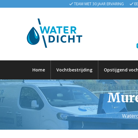
TEAM MET 30 JAAR ERVARING
E
Home
Vochtbestrijding
Opstijgend voc
Mure
Waterd