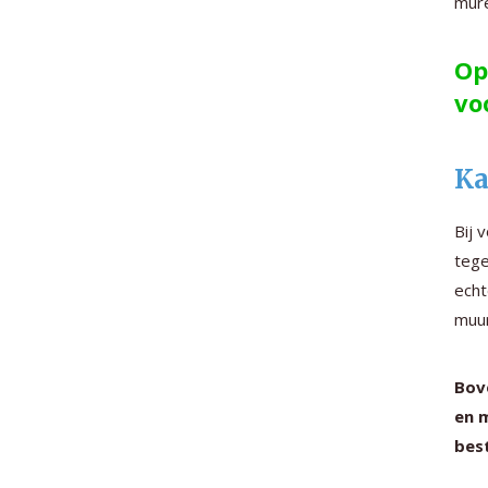
mure
Op
vo
Ka
Bij 
tege
echt
muur
Bove
en m
bes