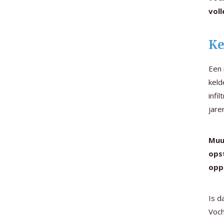
vol
Ke
Een 
keld
infi
jare
Muu
opst
opp
Is d
Voch