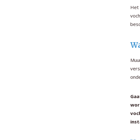
Het 
voch
besc
Wa
Muur
vers
onde
Gaa
wor
voc
inst