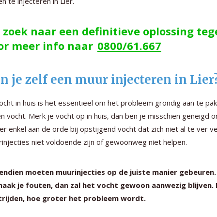
n te injecteren in Lier.
 zoek naar een definitieve oplossing te
or meer info naar
0800/61.667
n je zelf een muur injecteren in Lier
vocht in huis is het essentieel om het probleem grondig aan te pa
n vocht. Merk je vocht op in huis, dan ben je misschien geneigd o
er enkel aan de orde bij opstijgend vocht dat zich niet al te ver v
injecties niet voldoende zijn of gewoonweg niet helpen.
ndien moeten muurinjecties op de juiste manier gebeuren. B
aak je fouten, dan zal het vocht gewoon aanwezig blijven.
trijden, hoe groter het probleem wordt.