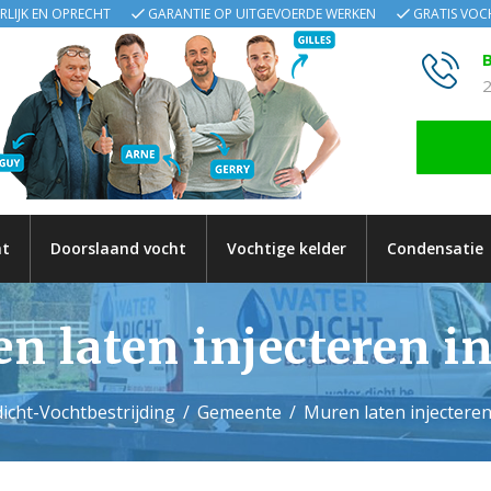
ERLIJK EN OPRECHT
GARANTIE OP UITGEVOERDE WERKEN
GRATIS VO
B
2
ht
Doorslaand vocht
Vochtige kelder
Condensatie
n laten injecteren in
icht-Vochtbestrijding
Gemeente
Muren laten injecteren 