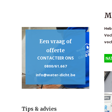
Mu
Heb 
Voch
Een vraag of
voch
offerte
CONTACTEER ONS
NAT
0800/61.667
info@water-dicht.be
Tips & advies