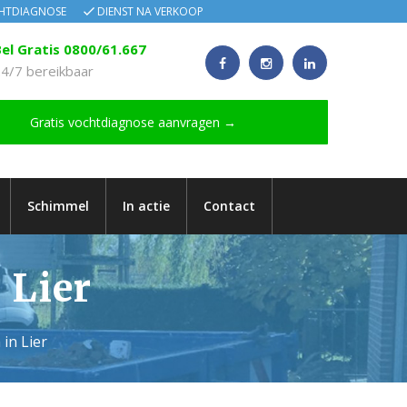
CHTDIAGNOSE
DIENST NA VERKOOP
el Gratis 0800/61.667
4/7 bereikbaar
Gratis vochtdiagnose aanvragen →
Schimmel
In actie
Contact
 Lier
in Lier