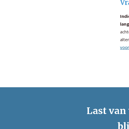
Vr
Indi
lang
acht
alte
voor
Last van 
bl