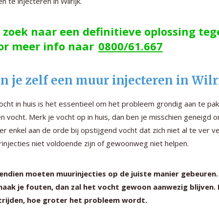
n te injecteren in Wilrijk.
 zoek naar een definitieve oplossing te
or meer info naar
0800/61.667
n je zelf een muur injecteren in Wilr
vocht in huis is het essentieel om het probleem grondig aan te pa
n vocht. Merk je vocht op in huis, dan ben je misschien geneigd o
er enkel aan de orde bij opstijgend vocht dat zich niet al te ver v
injecties niet voldoende zijn of gewoonweg niet helpen.
ndien moeten muurinjecties op de juiste manier gebeuren. B
aak je fouten, dan zal het vocht gewoon aanwezig blijven.
trijden, hoe groter het probleem wordt.