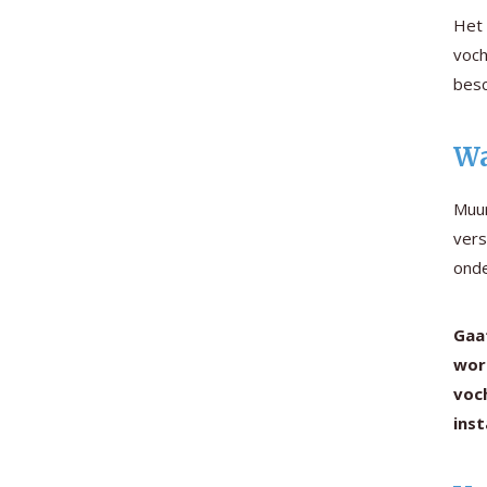
Het 
voch
besc
Wa
Muur
vers
onde
Gaa
wor
voc
inst