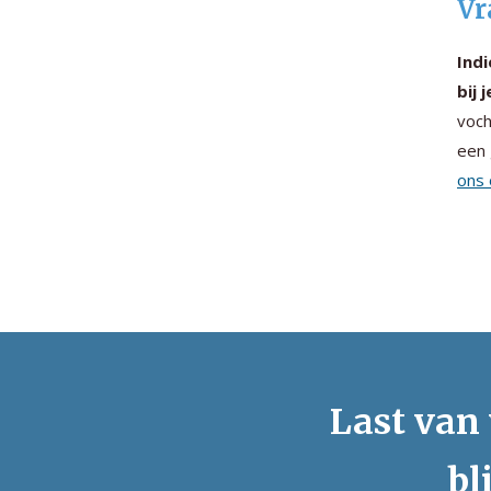
Vr
Indi
bij 
voch
een 
ons 
Last van 
bl