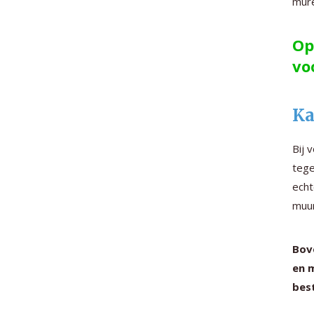
mure
Op
vo
Ka
Bij 
tege
echt
muur
Bove
en m
bes