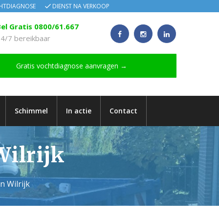
CHTDIAGNOSE
DIENST NA VERKOOP
el Gratis 0800/61.667
4/7 bereikbaar
Gratis vochtdiagnose aanvragen →
Schimmel
In actie
Contact
Wilrijk
n Wilrijk