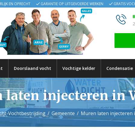
ERLIJK EN OPRECHT
GARANTIE OP UITGEVOERDE WERKEN
GRATIS VO
B
2
ht
Doorslaand vocht
Vochtige kelder
Condensatie
laten injecteren in 
cht-Vochtbestrijding
Gemeente
Muren laten injecteren i