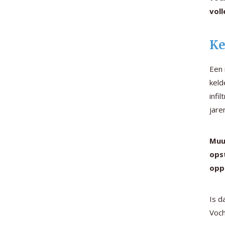
vol
Ke
Een 
keld
infi
jare
Muu
opst
opp
Is d
Voch