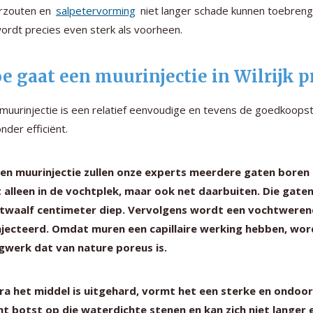
rzouten en
salpetervorming
niet langer schade kunnen toebreng
ordt precies even sterk als voorheen.
e gaat een muurinjectie in Wilrijk pr
muurinjectie is een relatief eenvoudige en tevens de goedkoopst
onder efficiënt.
een muurinjectie zullen onze experts meerdere gaten boren
 alleen in de vochtplek, maar ook net daarbuiten. Die gate
 twaalf centimeter diep. Vervolgens wordt een vochtweren
njecteerd. Omdat muren een capillaire werking hebben, wor
gwerk dat van nature poreus is.
ra het middel is uitgehard, vormt het een sterke en ondoor
ht botst op die waterdichte stenen en kan zich niet lange