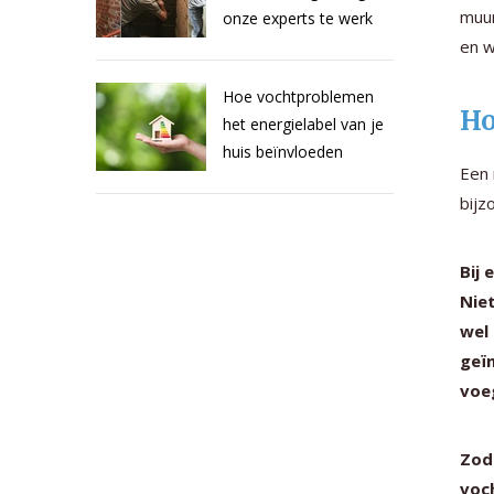
muu
onze experts te werk
en w
Hoe vochtproblemen
Ho
het energielabel van je
huis beïnvloeden
Een 
bijz
Bij 
Niet
wel
geï
voe
Zod
voc