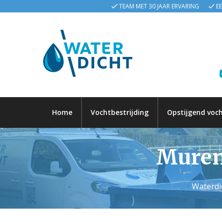
TEAM MET 30 JAAR ERVARING
E
Home
Vochtbestrijding
Opstijgend voc
Muren 
Waterdi