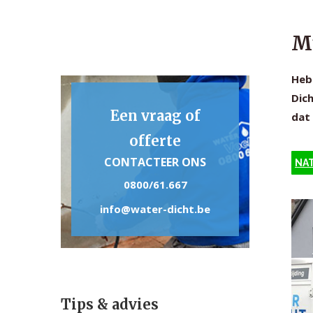
Mu
Heb 
Dich
Een vraag of
dat 
offerte
CONTACTEER ONS
NAT
0800/61.667
info@water-dicht.be
Tips & advies