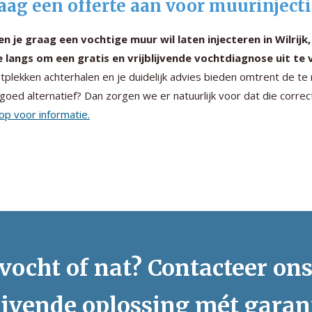
aag een offerte aan voor muurinjecti
en je graag een vochtige muur wil laten injecteren in Wilrijk,
je langs om een gratis en vrijblijvende vochtdiagnose uit te 
tplekken achterhalen en je duidelijk advies bieden omtrent de te
goed alternatief? Dan zorgen we er natuurlijk voor dat die corre
op voor informatie.
vocht of nat? Contacteer on
ijvende oplossing mét garan