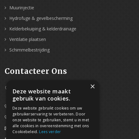
Muurinjectie
Hydrofuge & gevelbescherming
Kelderbekuiping & kelderdrainage
Ventilatie plaatsen
Schimmelbestrijding
Contacteer Ons
×
Westpoort 37B,
Deze website maakt
2070 Zwijndrecht
gebruik van cookies.
0800/61 667 (24/7 bereikbaar)
Deze website gebruikt cookies om uw
gebruikerservaring te verbeteren. Door
03/369.60.29
onze website te gebruiken, stemt u in met
alle cookies in overeenstemming met ons
info@waterdicht-vochtbestrijding.be
Cookiebeleid.
Lees verder