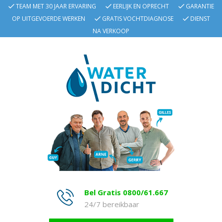
TEAM MET 30 JAAR ERVARING
EERLIJK EN OPRECHT
GARANTIE
OP UITGEVOERDE WERKEN
GRATIS VOCHTDIAGNOSE
DIENST
NA VERKOOP
Bel Gratis 0800/61.667
24/7 bereikbaar