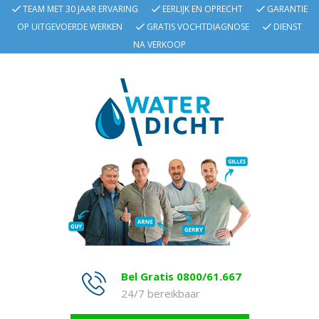
TEAM MET 30 JAAR ERVARING
EERLIJK EN OPRECHT
GARANTIE
OP UITGEVOERDE WERKEN
GRATIS VOCHTDIAGNOSE
DIENST
NA VERKOOP
Bel Gratis 0800/61.667
24/7 bereikbaar