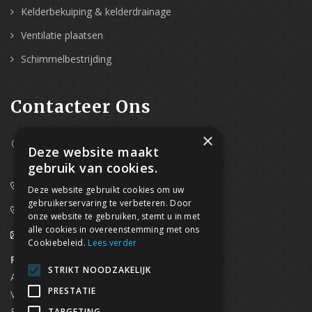
Kelderbekuiping & kelderdrainage
Ventilatie plaatsen
Schimmelbestrijding
Contacteer Ons
×
Westpoort 37B,
Deze website maakt
2070 Zwijndrecht
gebruik van cookies.
0800/61 667 (24/7 bereikbaar)
Deze website gebruikt cookies om uw
gebruikerservaring te verbeteren. Door
03/369.60.29
onze website te gebruiken, stemt u in met
alle cookies in overeenstemming met ons
info@waterdicht-vochtbestrijding.be
Cookiebeleid.
Lees verder
Regionaal contact
Telefoonnummer
STRIKT NOODZAKELIJK
Antwerpen
03/369.60.29
PRESTATIE
Vlaams Brabant & Brussel
02/669.91.90
Brugge
050/96.00.91
TARGETING