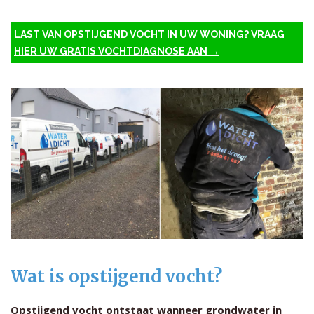
LAST VAN OPSTIJGEND VOCHT IN UW WONING? VRAAG
HIER UW GRATIS VOCHTDIAGNOSE AAN →
Wat is opstijgend vocht?
Opstijgend vocht ontstaat wanneer grondwater in