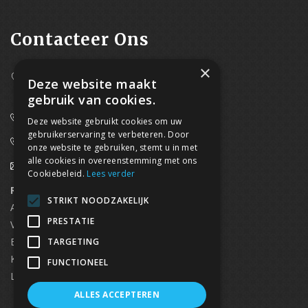
Contacteer Ons
×
Westpoort 37B,
Deze website maakt
2070 Zwijndrecht
gebruik van cookies.
0800/61 667 (24/7 bereikbaar)
Deze website gebruikt cookies om uw
gebruikerservaring te verbeteren. Door
03/369.60.29
onze website te gebruiken, stemt u in met
alle cookies in overeenstemming met ons
info@waterdicht-vochtbestrijding.be
Cookiebeleid.
Lees verder
Regionaal contact
Telefoonnummer
STRIKT NOODZAKELIJK
Antwerpen
03/369.60.29
PRESTATIE
Vlaams Brabant & Brussel
02/669.91.90
Brugge
050/96.00.91
TARGETING
Kortrijk
056/96.03.50
FUNCTIONEEL
Limburg
0496 50 88 20
ALLES ACCEPTEREN