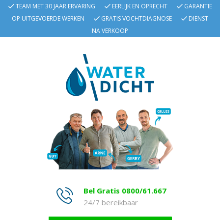
TEAM MET 30 JAAR ERVARING
EERLIJK EN OPRECHT
GARANTIE
OP UITGEVOERDE WERKEN
GRATIS VOCHTDIAGNOSE
DIENST
NA VERKOOP
Bel Gratis 0800/61.667
24/7 bereikbaar