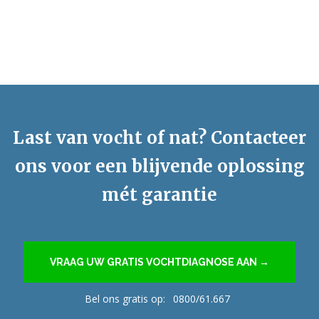
Last van vocht of nat? Contacteer
ons voor een blijvende oplossing
mét garantie
VRAAG UW GRATIS VOCHTDIAGNOSE AAN →
Bel ons gratis op:
0800/61.667