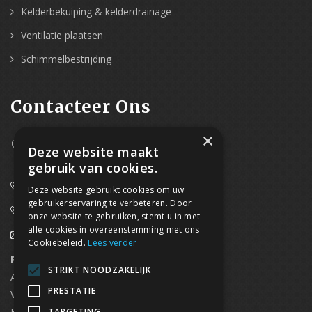
Kelderbekuiping & kelderdrainage
Ventilatie plaatsen
Schimmelbestrijding
Contacteer Ons
×
Westpoort 37B,
Deze website maakt
2070 Zwijndrecht
gebruik van cookies.
0800/61 667 (24/7 bereikbaar)
Deze website gebruikt cookies om uw
gebruikerservaring te verbeteren. Door
03/369.60.29
onze website te gebruiken, stemt u in met
alle cookies in overeenstemming met ons
info@waterdicht-vochtbestrijding.be
Cookiebeleid.
Lees verder
Regionaal contact
Telefoonnummer
STRIKT NOODZAKELIJK
Antwerpen
03/369.60.29
PRESTATIE
Vlaams Brabant & Brussel
02/669.91.90
Brugge
050/96.00.91
TARGETING