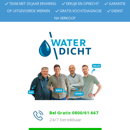
TEAM MET 30 JAAR ERVARING
EERLIJK EN OPRECHT
GARANTIE
OP UITGEVOERDE WERKEN
GRATIS VOCHTDIAGNOSE
DIENST
NA VERKOOP
Bel Gratis 0800/61.667
24/7 bereikbaar