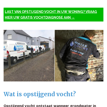
LAST VAN OPSTIJGEND VOCHT IN UW WONING? VRAAG
HIER UW GRATIS VOCHTDIAGNOSE AAN →
Wat is opstijgend vocht?
Opstijgend vocht ontstaat wanneer grondwater in