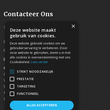
Contacteer Ons
×
Westpoort 37B,
Deze website maakt
2070 Zwijndrecht
gebruik van cookies.
0800/61 667 (24/7 bereikbaar)
Deze website gebruikt cookies om uw
gebruikerservaring te verbeteren. Door
03/369.60.29
onze website te gebruiken, stemt u in met
alle cookies in overeenstemming met ons
info@waterdicht-vochtbestrijding.be
Cookiebeleid.
Lees verder
Regionaal contact
Telefoonnummer
STRIKT NOODZAKELIJK
Antwerpen
03/369.60.29
PRESTATIE
Vlaams Brabant & Brussel
02/669.91.90
Brugge
050/96.00.91
TARGETING
Kortrijk
056/96.03.50
FUNCTIONEEL
Limburg
0496 50 88 20
ALLES ACCEPTEREN