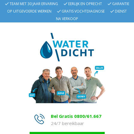
TEAM MET 30 JAAR ERVARING
EERLIJK EN OPRECHT
GARANTIE
OP UITGEVOERDE WERKEN
GRATIS VOCHTDIAGNOSE
DIENST
NA VERKOOP
Bel Gratis 0800/61.667
24/7 bereikbaar