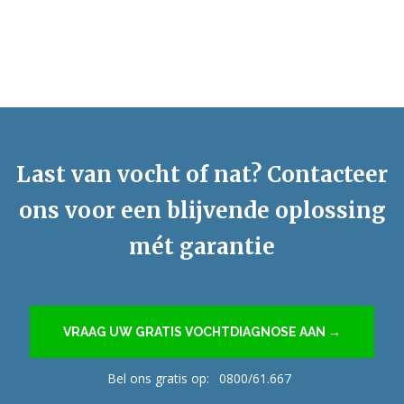
Last van vocht of nat? Contacteer
ons voor een blijvende oplossing
mét garantie
VRAAG UW GRATIS VOCHTDIAGNOSE AAN →
Bel ons gratis op:
0800/61.667