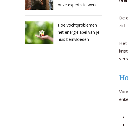
(een
onze experts te werk
De c
Hoe vochtproblemen
zich
het energielabel van je
huis beïnvloeden
Het 
kris
vers
Ho
Voor
enke