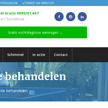
CHTDIAGNOSE
DIENST NA VERKOOP
el Gratis 0800/61.667
4/7 bereikbaar
Gratis vochtdiagnose aanvragen →
Schimmel
In actie
Contact
ie behandelen
etie behandelen