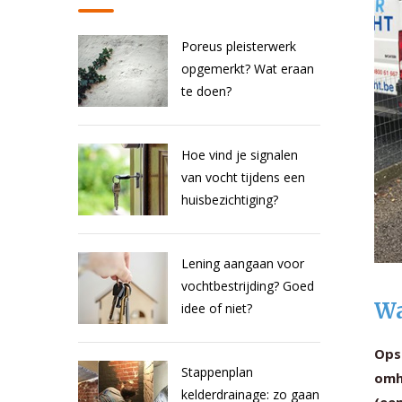
Poreus pleisterwerk
opgemerkt? Wat eraan
te doen?
Hoe vind je signalen
van vocht tijdens een
huisbezichtiging?
Lening aangaan voor
vochtbestrijding? Goed
Wa
idee of niet?
Ops
Stappenplan
omh
kelderdrainage: zo gaan