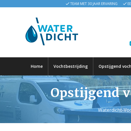
TEAM MET 30 JAAR ERVARING
E
Home
Vochtbestrijding
Opstijgend voc
Opstijgend v
Waterdicht-Voc