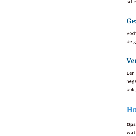
sche
Ge
Voch
de g
Ve
Een 
nega
ook 
Ho
Ops
wate