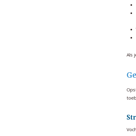
Als 
Ge
Opst
toeb
St
Voch