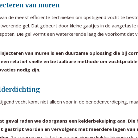
jecteren van muren
van de meest efficiënte technieken om opstijgend vocht te bestr
twerende gel. Dat gebeurt door kleine gaatjes in de aangetaste
spoten. Die gel vormt een waterkerende laag die voorkomt dat 
injecteren van muren is een duurzame oplossing die bij cor
 een relatief snelle en betaalbare methode om vochtproble
vaties nodig zijn.
lderdichting
ijgend vocht komt niet alleen voor in de benedenverdieping, maar
dat geval raden we doorgaans een kelderbekuiping aan. Di
st gestript worden en vervolgens met meerdere lagen van
den.
Zo creëren we als het ware een nieuwe kelder binnenin de 