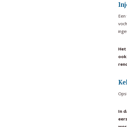
In
Een 
voch
inge
Het 
ook
reno
Ke
Opst
In 
eer
wor