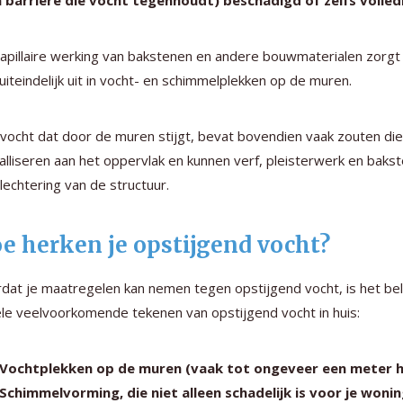
 barrière die vocht tegenhoudt) beschadigd of zelfs volledi
apillaire werking van bakstenen en andere bouwmaterialen zorg
 uiteindelijk uit in vocht- en schimmelplekken op de muren.
vocht dat door de muren stijgt, bevat bovendien vaak zouten die 
talliseren aan het oppervlak en kunnen verf, pleisterwerk en baks
lechtering van de structuur.
e herken je opstijgend vocht?
dat je maatregelen kan nemen tegen opstijgend vocht, is het be
le veelvoorkomende tekenen van opstijgend vocht in huis:
Vochtplekken op de muren (vaak tot ongeveer een meter ho
Schimmelvorming, die niet alleen schadelijk is voor je won