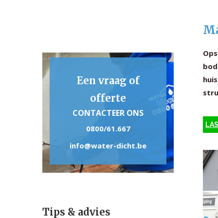
Ma
Ops
bode
Een vraag of
huis
stru
offerte
CONTACTEER ONS
LAS
0800/61.667
info@water-dicht.be
Tips & advies