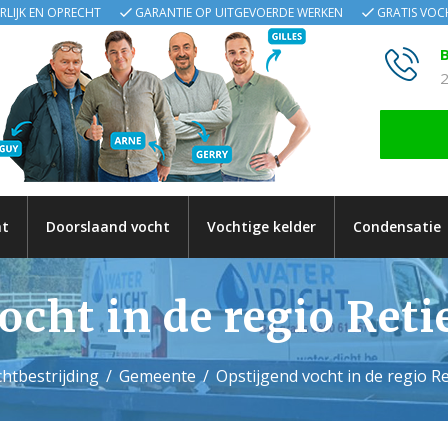
ERLIJK EN OPRECHT
GARANTIE OP UITGEVOERDE WERKEN
GRATIS VO
B
2
ht
Doorslaand vocht
Vochtige kelder
Condensatie
ocht in de regio Ret
htbestrijding
Gemeente
Opstijgend vocht in de regio R