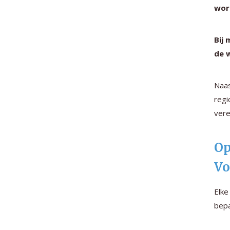
wor
Bij
de 
Naas
regi
vere
Op
Vo
Elke
bepa