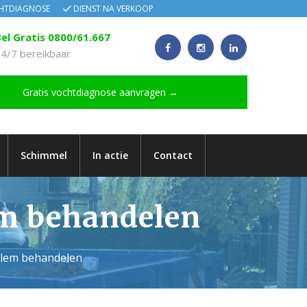
CHTDIAGNOSE
DIENST NA VERKOOP
el Gratis 0800/61.667
4/7 bereikbaar
Gratis vochtdiagnose aanvragen →
Schimmel
In actie
Contact
em behandelen
Walem behandelen