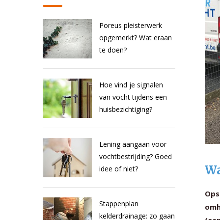
Poreus pleisterwerk
opgemerkt? Wat eraan
te doen?
Hoe vind je signalen
van vocht tijdens een
huisbezichtiging?
Lening aangaan voor
vochtbestrijding? Goed
Wa
idee of niet?
Ops
Stappenplan
omh
kelderdrainage: zo gaan