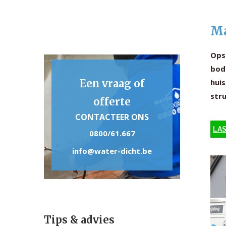
Ma
Ops
bode
Een vraag of
huis
stru
offerte
CONTACTEER ONS
LAS
0800/61.667
info@water-dicht.be
Tips & advies