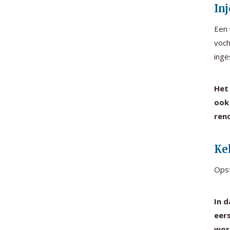
In
Een 
voch
inge
Het 
ook
reno
Ke
Opst
In 
eer
wor