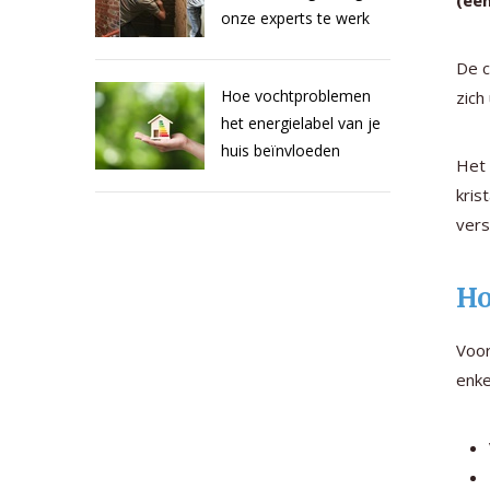
(een
onze experts te werk
De c
Hoe vochtproblemen
zich
het energielabel van je
huis beïnvloeden
Het 
kris
vers
Ho
Voor
enke