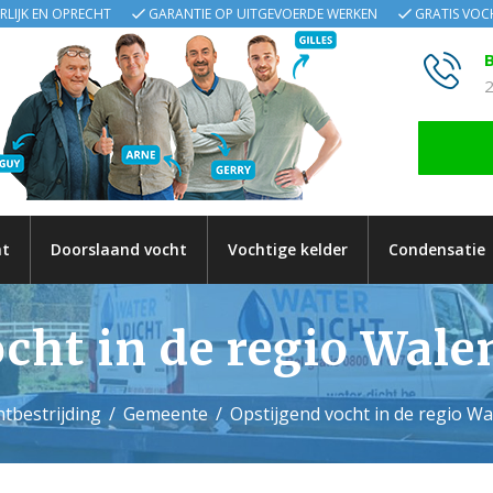
ERLIJK EN OPRECHT
GARANTIE OP UITGEVOERDE WERKEN
GRATIS VO
B
2
ht
Doorslaand vocht
Vochtige kelder
Condensatie
ocht in de regio Wal
tbestrijding
Gemeente
Opstijgend vocht in de regio 