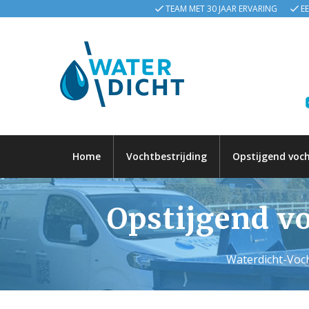
TEAM MET 30 JAAR ERVARING
E
Home
Vochtbestrijding
Opstijgend voc
Opstijgend v
Waterdicht-Voch