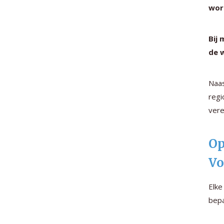
wor
Bij
de 
Naas
regi
vere
Op
Vo
Elke
bepa