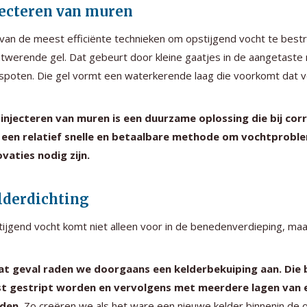
jecteren van muren
van de meest efficiënte technieken om opstijgend vocht te bestr
twerende gel. Dat gebeurt door kleine gaatjes in de aangetaste
spoten. Die gel vormt een waterkerende laag die voorkomt dat 
injecteren van muren is een duurzame oplossing die bij cor
 een relatief snelle en betaalbare methode om vochtproble
vaties nodig zijn.
lderdichting
ijgend vocht komt niet alleen voor in de benedenverdieping, maar
dat geval raden we doorgaans een kelderbekuiping aan. Di
st gestript worden en vervolgens met meerdere lagen van
den.
Zo creëren we als het ware een nieuwe kelder binnenin de 