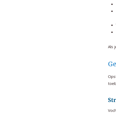
Als 
Ge
Opst
toeb
St
Voch