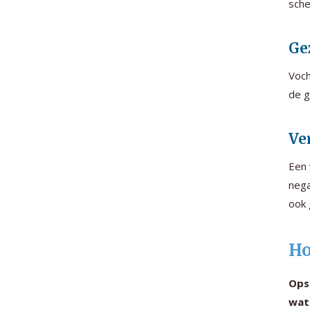
sche
Ge
Voch
de g
Ve
Een 
nega
ook 
Ho
Ops
wate