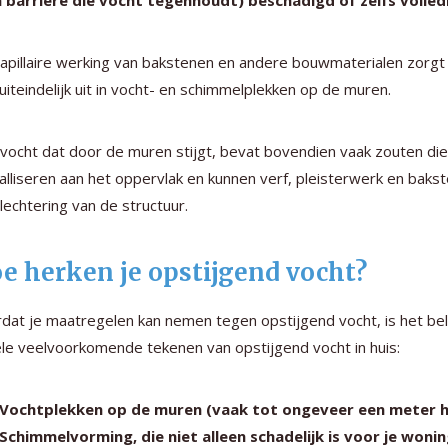
 barrière die vocht tegenhoudt) beschadigd of zelfs volledi
apillaire werking van bakstenen en andere bouwmaterialen zorg
 uiteindelijk uit in vocht- en schimmelplekken op de muren.
vocht dat door de muren stijgt, bevat bovendien vaak zouten die 
talliseren aan het oppervlak en kunnen verf, pleisterwerk en baks
lechtering van de structuur.
e herken je opstijgend vocht?
dat je maatregelen kan nemen tegen opstijgend vocht, is het be
le veelvoorkomende tekenen van opstijgend vocht in huis:
Vochtplekken op de muren (vaak tot ongeveer een meter ho
Schimmelvorming, die niet alleen schadelijk is voor je won