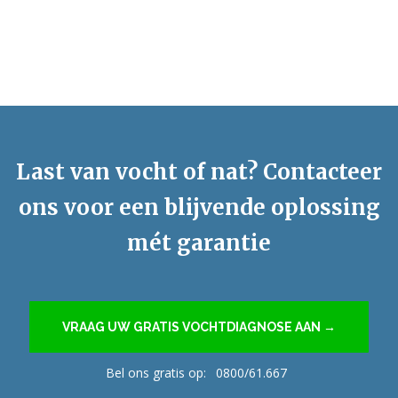
Last van vocht of nat? Contacteer
ons voor een blijvende oplossing
mét garantie
VRAAG UW GRATIS VOCHTDIAGNOSE AAN →
Bel ons gratis op:
0800/61.667