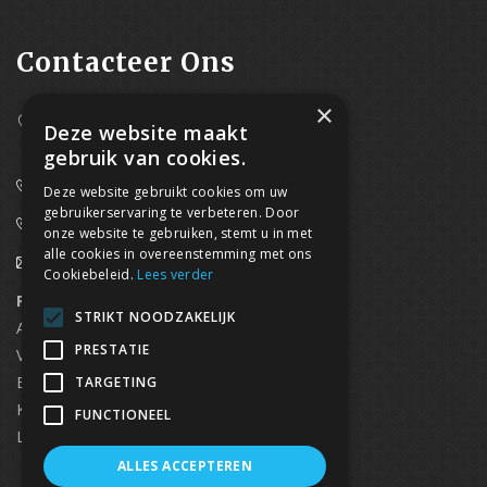
Contacteer Ons
×
Westpoort 37B,
Deze website maakt
2070 Zwijndrecht
gebruik van cookies.
0800/61 667 (24/7 bereikbaar)
Deze website gebruikt cookies om uw
gebruikerservaring te verbeteren. Door
03/369.60.29
onze website te gebruiken, stemt u in met
alle cookies in overeenstemming met ons
info@waterdicht-vochtbestrijding.be
Cookiebeleid.
Lees verder
Regionaal contact
Telefoonnummer
STRIKT NOODZAKELIJK
Antwerpen
03/369.60.29
PRESTATIE
Vlaams Brabant & Brussel
02/669.91.90
Brugge
050/96.00.91
TARGETING
Kortrijk
056/96.03.50
FUNCTIONEEL
Limburg
0496 50 88 20
ALLES ACCEPTEREN