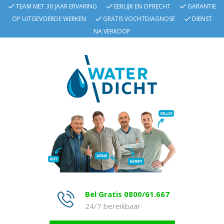
TEAM MET 30 JAAR ERVARING
EERLIJK EN OPRECHT
GARANTIE
OP UITGEVOERDE WERKEN
GRATIS VOCHTDIAGNOSE
DIENST
NA VERKOOP
Bel Gratis 0800/61.667
24/7 bereikbaar