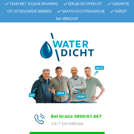
TEAM MET 30 JAAR ERVARING
EERLIJK EN OPRECHT
GARANTIE
OP UITGEVOERDE WERKEN
GRATIS VOCHTDIAGNOSE
DIENST
NA VERKOOP
Bel Gratis 0800/61.667
24/7 bereikbaar