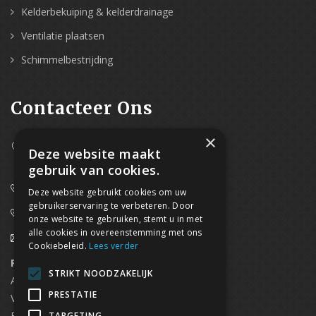
Kelderbekuiping & kelderdrainage
Ventilatie plaatsen
Schimmelbestrijding
Contacteer Ons
×
Westpoort 37B,
Deze website maakt
2070 Zwijndrecht
gebruik van cookies.
0800/61 667 (24/7 bereikbaar)
Deze website gebruikt cookies om uw
gebruikerservaring te verbeteren. Door
03/369.60.29
onze website te gebruiken, stemt u in met
alle cookies in overeenstemming met ons
info@waterdicht-vochtbestrijding.be
Cookiebeleid.
Lees verder
Regionaal contact
Telefoonnummer
STRIKT NOODZAKELIJK
Antwerpen
03/369.60.29
PRESTATIE
Vlaams Brabant & Brussel
02/669.91.90
Brugge
050/96.00.91
TARGETING