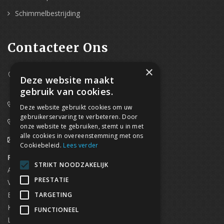
Schimmelbestrijding
Contacteer Ons
×
Westpoort 37B,
Deze website maakt
2070 Zwijndrecht
gebruik van cookies.
0800/61 667 (24/7 bereikbaar)
Deze website gebruikt cookies om uw
gebruikerservaring te verbeteren. Door
03/369.60.29
onze website te gebruiken, stemt u in met
alle cookies in overeenstemming met ons
info@waterdicht-vochtbestrijding.be
Cookiebeleid.
Lees verder
Regionaal contact
Telefoonnummer
STRIKT NOODZAKELIJK
Antwerpen
03/369.60.29
PRESTATIE
Vlaams Brabant & Brussel
02/669.91.90
Brugge
050/96.00.91
TARGETING
Kortrijk
056/96.03.50
FUNCTIONEEL
Limburg
0496 50 88 20