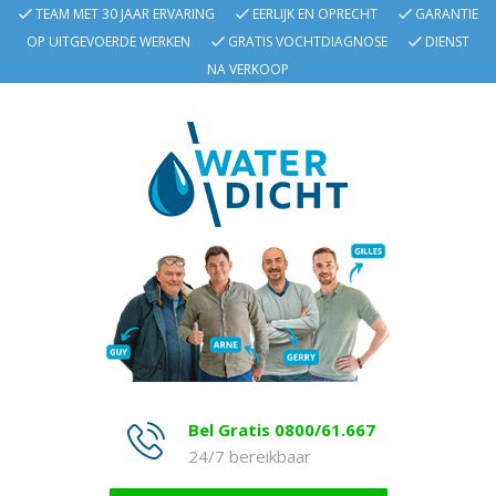
TEAM MET 30 JAAR ERVARING
EERLIJK EN OPRECHT
GARANTIE
OP UITGEVOERDE WERKEN
GRATIS VOCHTDIAGNOSE
DIENST
NA VERKOOP
Bel Gratis 0800/61.667
24/7 bereikbaar