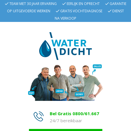
TEAM MET 30 JAAR ERVARING
EERLIJK EN OPRECHT
GARANTIE
OP UITGEVOERDE WERKEN
GRATIS VOCHTDIAGNOSE
DIENST
NA VERKOOP
Bel Gratis 0800/61.667
24/7 bereikbaar