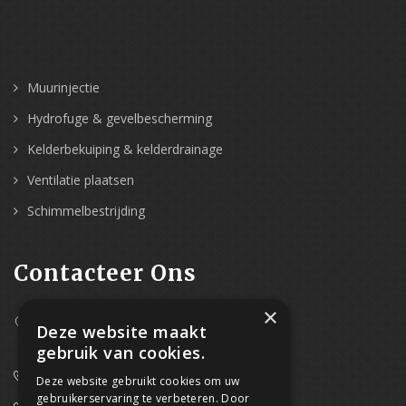
Muurinjectie
Hydrofuge & gevelbescherming
Kelderbekuiping & kelderdrainage
Ventilatie plaatsen
Schimmelbestrijding
Contacteer Ons
×
Westpoort 37B,
Deze website maakt
2070 Zwijndrecht
gebruik van cookies.
0800/61 667 (24/7 bereikbaar)
Deze website gebruikt cookies om uw
gebruikerservaring te verbeteren. Door