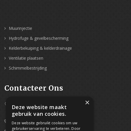
Muurinjectie
Hydrofuge & gevelbescherming
Kelderbekuiping & kelderdrainage
Ventilatie plaatsen
Schimmelbestrijding
Contacteer Ons
×
Westpoort 37B,
Deze website maakt
2070 Zwijndrecht
gebruik van cookies.
0800/61 667 (24/7 bereikbaar)
Deze website gebruikt cookies om uw
gebruikerservaring te verbeteren. Door