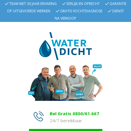
TEAM MET 30 JAAR ERVARING
EERLIJK EN OPRECHT
GARANTIE
OP UITGEVOERDE WERKEN
GRATIS VOCHTDIAGNOSE
DIENST
NA VERKOOP
Bel Gratis 0800/61.667
24/7 bereikbaar