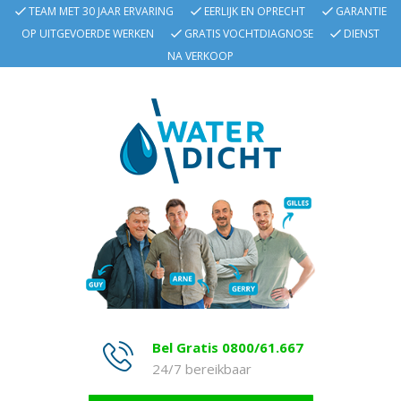
TEAM MET 30 JAAR ERVARING
EERLIJK EN OPRECHT
GARANTIE
OP UITGEVOERDE WERKEN
GRATIS VOCHTDIAGNOSE
DIENST
NA VERKOOP
Bel Gratis 0800/61.667
24/7 bereikbaar