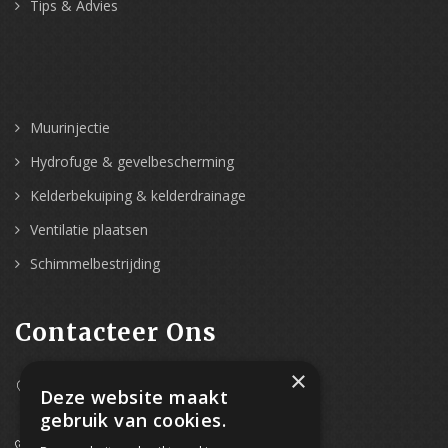
Tips & Advies
Muurinjectie
Hydrofuge & gevelbescherming
Kelderbekuiping & kelderdrainage
Ventilatie plaatsen
Schimmelbestrijding
Contacteer Ons
×
Westpoort 37B,
Deze website maakt
2070 Zwijndrecht
gebruik van cookies.
0800/61 667 (24/7 bereikbaar)