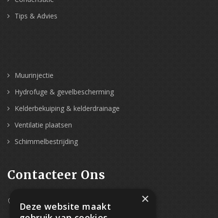
Tips & Advies
Muurinjectie
Hydrofuge & gevelbescherming
Kelderbekuiping & kelderdrainage
Ventilatie plaatsen
Schimmelbestrijding
Contacteer Ons
×
Westpoort 37B,
Deze website maakt
2070 Zwijndrecht
gebruik van cookies.