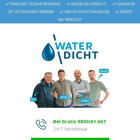
TEAM MET 30 JAAR ERVARING
EERLIJK EN OPRECHT
GARANTIE
OP UITGEVOERDE WERKEN
GRATIS VOCHTDIAGNOSE
DIENST
NA VERKOOP
Bel Gratis 0800/61.667
24/7 bereikbaar