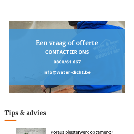
Een vraag of offerte
CONTACTEER ONS
0800/61.667
info@water-dicht.be
Tips & advies
Poreus pleisterwerk opgemerkt?