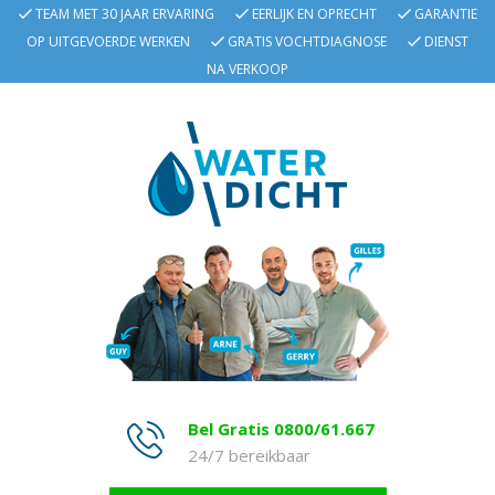
TEAM MET 30 JAAR ERVARING
EERLIJK EN OPRECHT
GARANTIE
OP UITGEVOERDE WERKEN
GRATIS VOCHTDIAGNOSE
DIENST
NA VERKOOP
Bel Gratis 0800/61.667
24/7 bereikbaar