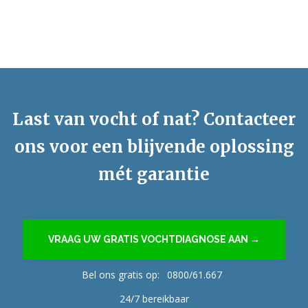
Last van vocht of nat? Contacteer
ons voor een blijvende oplossing
mét garantie
VRAAG UW GRATIS VOCHTDIAGNOSE AAN →
Bel ons gratis op:
0800/61.667
24/7 bereikbaar