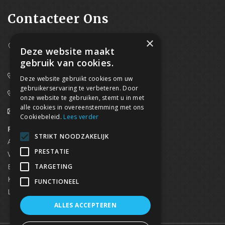
Contacteer Ons
×
Westpoort 37B,
Deze website maakt
2070 Zwijndrecht
gebruik van cookies.
0800/61 667 (24/7 bereikbaar)
Deze website gebruikt cookies om uw
gebruikerservaring te verbeteren. Door
03/369.60.29
onze website te gebruiken, stemt u in met
alle cookies in overeenstemming met ons
info@waterdicht-vochtbestrijding.be
Cookiebeleid.
Lees verder
Regionaal contact
Telefoonnummer
STRIKT NOODZAKELIJK
Antwerpen
03/369.60.29
PRESTATIE
Vlaams Brabant & Brussel
02/669.91.90
Brugge
050/96.00.91
TARGETING
Kortrijk
056/96.03.50
FUNCTIONEEL
Limburg
0496 50 88 20
ALLES ACCEPTEREN