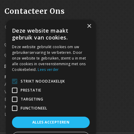
Contacteer Ons
×
Westpoort 37B,
Deze website maakt
2070 Zwijndrecht
gebruik van cookies.
0800/61 667 (24/7 bereikbaar)
Deze website gebruikt cookies om uw
gebruikerservaring te verbeteren. Door
03/369.60.29
onze website te gebruiken, stemt u in met
alle cookies in overeenstemming met ons
info@waterdicht-vochtbestrijding.be
Cookiebeleid.
Lees verder
Regionaal contact
Telefoonnummer
STRIKT NOODZAKELIJK
Antwerpen
03/369.60.29
PRESTATIE
Vlaams Brabant & Brussel
02/669.91.90
Brugge
050/96.00.91
TARGETING
Kortrijk
056/96.03.50
FUNCTIONEEL
Limburg
0496 50 88 20
ALLES ACCEPTEREN