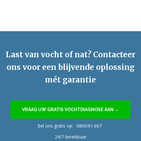
Last van vocht of nat? Contacteer
ons voor een blijvende oplossing
mét garantie
VRAAG UW GRATIS VOCHTDIAGNOSE AAN →
Bel ons gratis op:
0800/61.667
24/7 bereikbaar