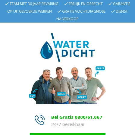
TEAM MET 30 JAAR ERVARING
EERLIJK EN OPRECHT
GARANTIE
OP UITGEVOERDE WERKEN
GRATIS VOCHTDIAGNOSE
DIENST
NA VERKOOP
Bel Gratis 0800/61.667
24/7 bereikbaar