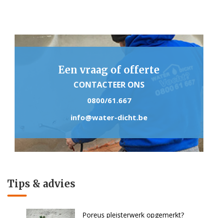
Een vraag of offerte
CONTACTEER ONS
0800/61.667
info@water-dicht.be
Tips & advies
Poreus pleisterwerk opgemerkt?