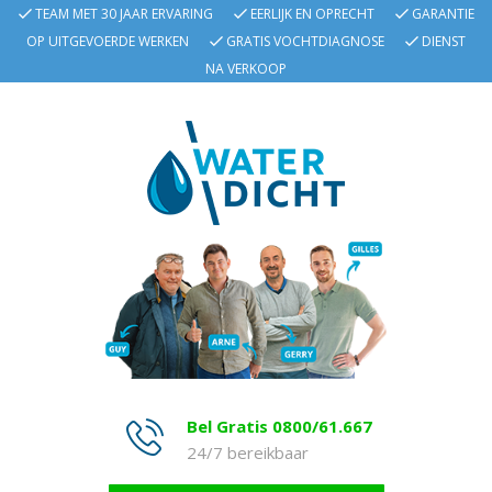
TEAM MET 30 JAAR ERVARING
EERLIJK EN OPRECHT
GARANTIE
OP UITGEVOERDE WERKEN
GRATIS VOCHTDIAGNOSE
DIENST
NA VERKOOP
Bel Gratis 0800/61.667
24/7 bereikbaar