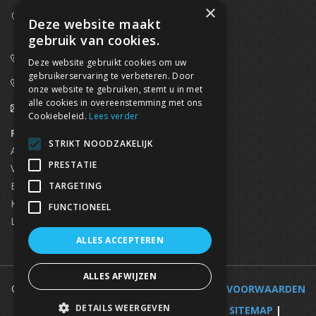
×
Westpoort 37B,
Deze website maakt
2070 Zwijndrecht
gebruik van cookies.
0800/61 667 (24/7 bereikbaar)
Deze website gebruikt cookies om uw
gebruikerservaring te verbeteren. Door
03/369.60.29
onze website te gebruiken, stemt u in met
alle cookies in overeenstemming met ons
info@waterdicht-vochtbestrijding.be
Cookiebeleid.
Lees verder
Regionaal contact
Telefoonnummer
STRIKT NOODZAKELIJK
Antwerpen
03/369.60.29
PRESTATIE
Vlaams Brabant & Brussel
02/669.91.90
Brugge
050/96.00.91
TARGETING
Kortrijk
056/96.03.50
FUNCTIONEEL
Limburg
0496 50 88 20
ALLES ACCEPTEREN
ALLES AFWIJZEN
© 2025 WATERDICHT-VOCHTBESTRIJDING |
VOORWAARDEN
DETAILS WEERGEVEN
|
VOCHTBESTRIJDING PER GEMEENTE
|
SITEMAP
|