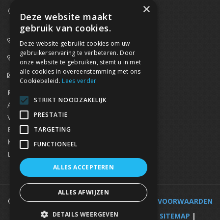
×
Westpoort 37B,
Deze website maakt
2070 Zwijndrecht
gebruik van cookies.
0800/61 667 (24/7 bereikbaar)
Deze website gebruikt cookies om uw
gebruikerservaring te verbeteren. Door
03/369.60.29
onze website te gebruiken, stemt u in met
alle cookies in overeenstemming met ons
info@waterdicht-vochtbestrijding.be
Cookiebeleid.
Lees verder
Regionaal contact
Telefoonnummer
STRIKT NOODZAKELIJK
Antwerpen
03/369.60.29
PRESTATIE
Vlaams Brabant & Brussel
02/669.91.90
Brugge
050/96.00.91
TARGETING
Kortrijk
056/96.03.50
FUNCTIONEEL
Limburg
0496 50 88 20
ALLES ACCEPTEREN
ALLES AFWIJZEN
© 2025 WATERDICHT-VOCHTBESTRIJDING |
VOORWAARDEN
DETAILS WEERGEVEN
|
VOCHTBESTRIJDING PER GEMEENTE
|
SITEMAP
|