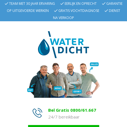
TEAM MET 30 JAAR ERVARING
EERLIJK EN OPRECHT
GARANTIE
OP UITGEVOERDE WERKEN
GRATIS VOCHTDIAGNOSE
DIENST
NA VERKOOP
Bel Gratis 0800/61.667
24/7 bereikbaar