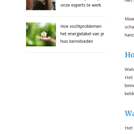
niet
onze experts te werk
Maar
Hoe vochtproblemen
scha
het energielabel van je
hand
huis beïnvloeden
Ho
Wate
Het 
binn
keld
Wa
Het 