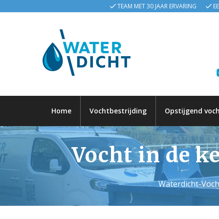
TEAM MET 30 JAAR ERVARING
E
Home
Vochtbestrijding
Opstijgend voc
Vocht in de k
Waterdicht-Voch