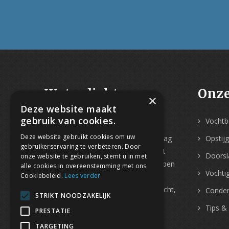
Waterdicht-
Onze
×
Deze website maakt
Vochtbestrijding
gebruik van cookies.
Vochtbe
Deze website gebruikt cookies om uw
Met
meer dan 30 jaar ervaring
mag
Opstij
gebruikerservaring te verbeteren. Door
Water-Dicht zich gerust vakspecialist
Doorsl
onze website te gebruiken, stemt u in met
in vochtbestrijding noemen. Wij hebben
alle cookies in overeenstemming met ons
Vochtig
Cookiebeleid.
Lees verder
een
ruime expertise voor elk
vochtprobleem
, van opstijgend vocht,
Conden
STRIKT NOODZAKELIJK
tot water in de kelder, vochtplekken
Tips &
PRESTATIE
en schimmel in huis.
TARGETING