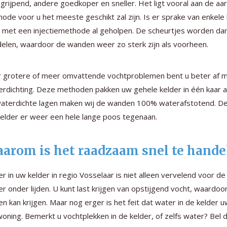
ngrijpend, andere goedkoper en sneller. Het ligt vooral aan de a
ode voor u het meeste geschikt zal zijn. Is er sprake van enkele
 met een injectiemethode al geholpen. De scheurtjes worden da
elen, waardoor de wanden weer zo sterk zijn als voorheen.
 grotere of meer omvattende vochtproblemen bent u beter af me
erdichting. Deze methoden pakken uw gehele kelder in één kaar a
aterdichte lagen maken wij de wanden 100% waterafstotend. De 
elder er weer een hele lange poos tegenaan.
arom is het raadzaam snel te handel
r in uw kelder in regio Vosselaar is niet alleen vervelend voor d
 er onder lijden. U kunt last krijgen van opstijgend vocht, waard
n kan krijgen. Maar nog erger is het feit dat water in de kelde
oning. Bemerkt u vochtplekken in de kelder, of zelfs water? Bel 