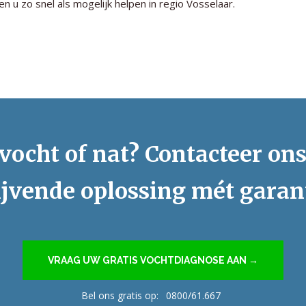
n u zo snel als mogelijk helpen in regio Vosselaar.
vocht of nat? Contacteer on
ijvende oplossing mét garan
VRAAG UW GRATIS VOCHTDIAGNOSE AAN →
Bel ons gratis op:
0800/61.667