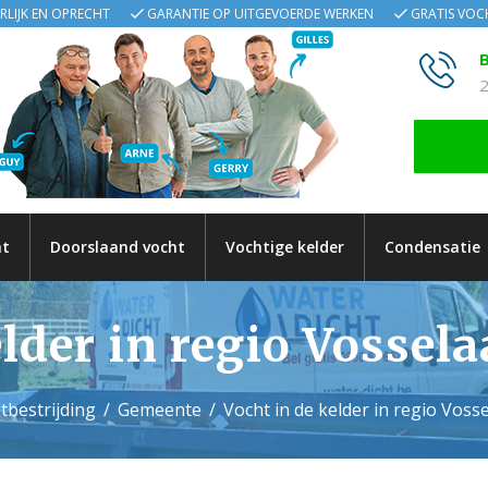
ERLIJK EN OPRECHT
GARANTIE OP UITGEVOERDE WERKEN
GRATIS VO
B
2
ht
Doorslaand vocht
Vochtige kelder
Condensatie
elder in regio Vossel
tbestrijding
Gemeente
Vocht in de kelder in regio Vos