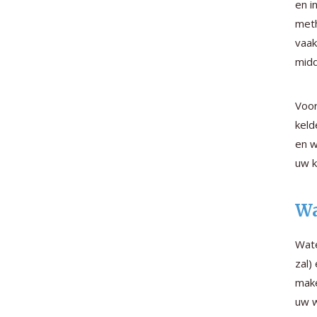
en i
meth
vaak
midd
Voor
keld
en w
uw k
Wa
Wate
zal)
make
uw w