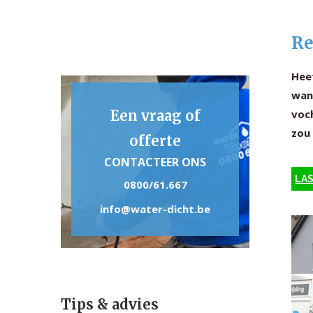
Re
Heef
wan
Een vraag of
voc
zou
offerte
CONTACTEER ONS
LAS
0800/61.667
info@water-dicht.be
Tips & advies