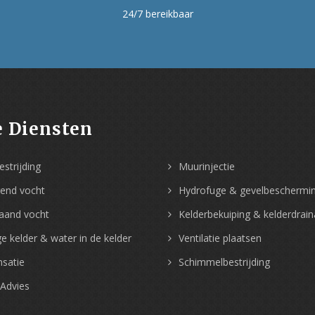
24/7 bereikbaar
 Diensten
strijding
Muurinjectie
gend vocht
Hydrofuge & gevelbeschermi
aand vocht
Kelderbekuiping & kelderdrai
e kelder & water in de kelder
Ventilatie plaatsen
satie
Schimmelbestrijding
 Advies