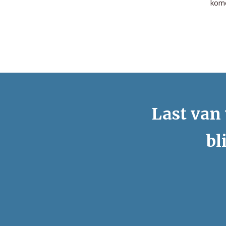
kome
Last van 
bl