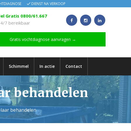
CHTDIAGNOSE
DIENST NA VERKOOP
el Gratis 0800/61.667
4/7 bereikbaar
Gratis vochtdiagnose aanvragen →
Schimmel
In actie
Contact
aar behandelen
selaar behandelen