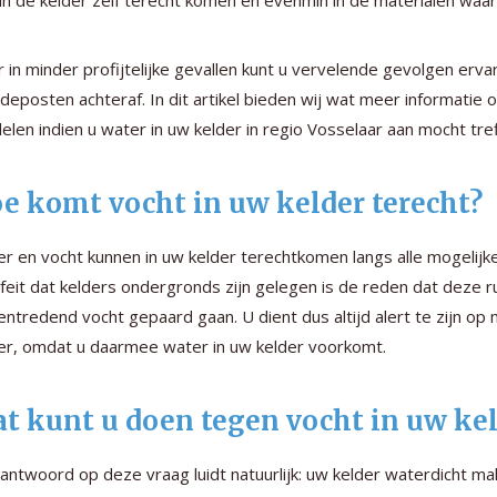
 in de kelder zelf terecht komen en evenmin in de materialen waa
 in minder profijtelijke gevallen kunt u vervelende gevolgen e
deposten achteraf. In dit artikel bieden wij wat meer informatie
elen indien u water in uw kelder in regio Vosselaar aan mocht tref
e komt vocht in uw kelder terecht?
r en vocht kunnen in uw kelder terechtkomen langs alle mogelijke
feit dat kelders ondergronds zijn gelegen is de reden dat deze r
entredend vocht gepaard gaan. U dient dus altijd alert te zijn op
er, omdat u daarmee water in uw kelder voorkomt.
t kunt u doen tegen vocht in uw kel
antwoord op deze vraag luidt natuurlijk: uw kelder waterdicht 