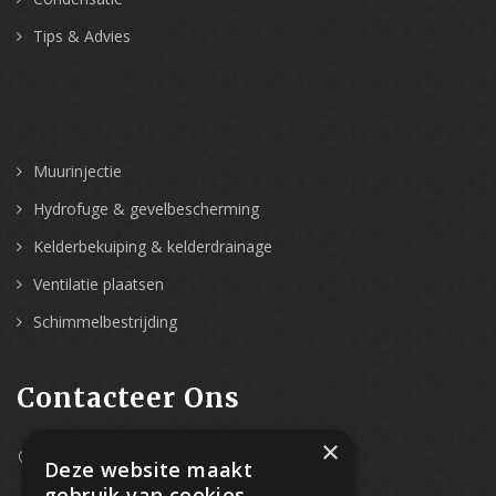
Tips & Advies
Muurinjectie
Hydrofuge & gevelbescherming
Kelderbekuiping & kelderdrainage
Ventilatie plaatsen
Schimmelbestrijding
Contacteer Ons
×
Westpoort 37B,
Deze website maakt
2070 Zwijndrecht
gebruik van cookies.