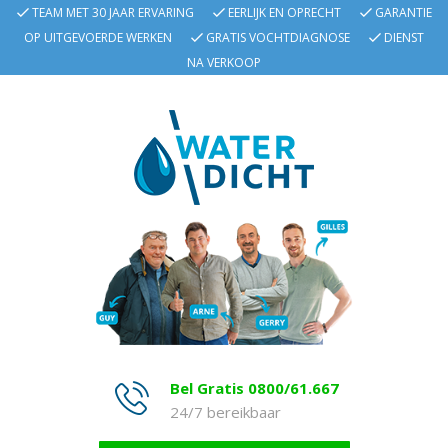
TEAM MET 30 JAAR ERVARING
EERLIJK EN OPRECHT
GARANTIE
OP UITGEVOERDE WERKEN
GRATIS VOCHTDIAGNOSE
DIENST
NA VERKOOP
Bel Gratis 0800/61.667
24/7 bereikbaar