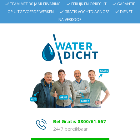
TEAM MET 30 JAAR ERVARING
EERLIJK EN OPRECHT
GARANTIE
OP UITGEVOERDE WERKEN
GRATIS VOCHTDIAGNOSE
DIENST
NA VERKOOP
Bel Gratis 0800/61.667
24/7 bereikbaar