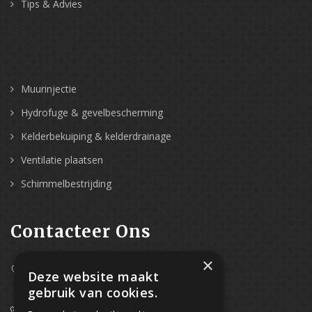
Tips & Advies
Muurinjectie
Hydrofuge & gevelbescherming
Kelderbekuiping & kelderdrainage
Ventilatie plaatsen
Schimmelbestrijding
Contacteer Ons
×
Westpoort 37B,
Deze website maakt
2070 Zwijndrecht
gebruik van cookies.
0800/61 667 (24/7 bereikbaar)