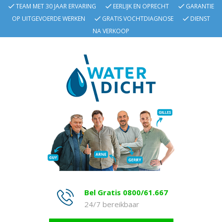
TEAM MET 30 JAAR ERVARING
EERLIJK EN OPRECHT
GARANTIE
OP UITGEVOERDE WERKEN
GRATIS VOCHTDIAGNOSE
DIENST
NA VERKOOP
Bel Gratis 0800/61.667
24/7 bereikbaar