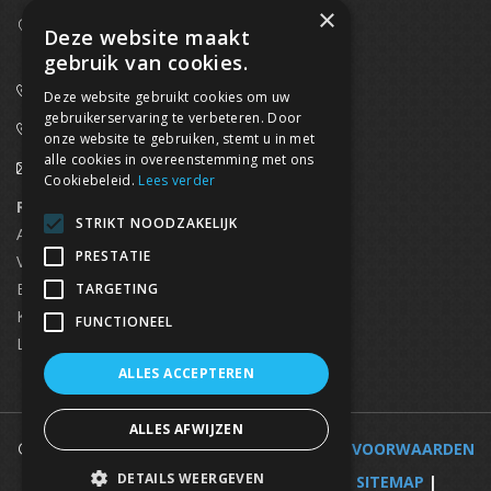
×
Westpoort 37B,
Deze website maakt
2070 Zwijndrecht
gebruik van cookies.
0800/61 667 (24/7 bereikbaar)
Deze website gebruikt cookies om uw
gebruikerservaring te verbeteren. Door
03/369.60.29
onze website te gebruiken, stemt u in met
alle cookies in overeenstemming met ons
info@waterdicht-vochtbestrijding.be
Cookiebeleid.
Lees verder
Regionaal contact
Telefoonnummer
STRIKT NOODZAKELIJK
Antwerpen
03/369.60.29
PRESTATIE
Vlaams Brabant & Brussel
02/669.91.90
Brugge
050/96.00.91
TARGETING
Kortrijk
056/96.03.50
FUNCTIONEEL
Limburg
0496 50 88 20
ALLES ACCEPTEREN
ALLES AFWIJZEN
© 2025 WATERDICHT-VOCHTBESTRIJDING |
VOORWAARDEN
DETAILS WEERGEVEN
|
VOCHTBESTRIJDING PER GEMEENTE
|
SITEMAP
|