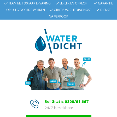
TEAM MET 30 JAAR ERVARING
EERLIJK EN OPRECHT
GARANTIE
OP UITGEVOERDE WERKEN
GRATIS VOCHTDIAGNOSE
DIENST
NA VERKOOP
Bel Gratis 0800/61.667
24/7 bereikbaar