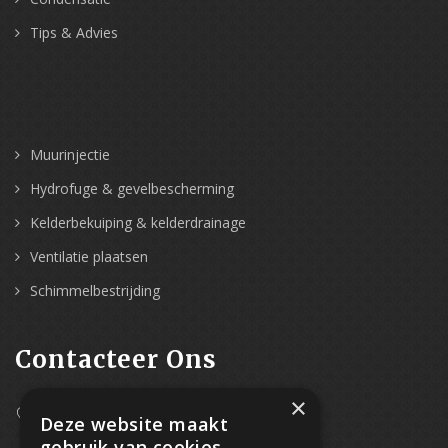
Tips & Advies
Muurinjectie
Hydrofuge & gevelbescherming
Kelderbekuiping & kelderdrainage
Ventilatie plaatsen
Schimmelbestrijding
Contacteer Ons
×
Westpoort 37B,
Deze website maakt
2070 Zwijndrecht
gebruik van cookies.