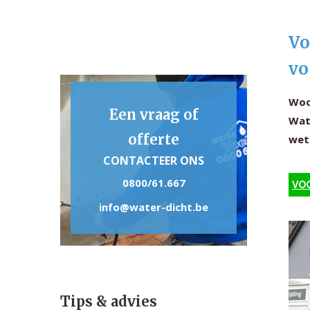
Vo
vo
Woo
Een vraag of
Wate
offerte
wet
CONTACTEER ONS
0800/61.667
VOC
info@water-dicht.be
Tips & advies