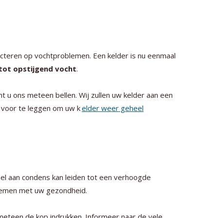
ecteren op vochtproblemen. Een kelder is nu eenmaal
 tot opstijgend vocht
.
t u ons meteen bellen. Wij zullen uw kelder aan een
voor te leggen om uw k
elder weer geheel
el aan condens kan leiden tot een verhoogde
oblemen met uw gezondheid.
eteen de kop indrukken. Informeer naar de vele