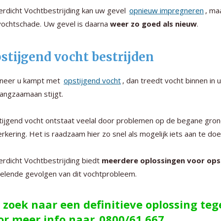
rdicht Vochtbestrijding kan uw gevel
opnieuw impregneren
, ma
vochtschade. Uw gevel is daarna
weer zo goed als nieuw
.
stijgend vocht bestrijden
neer u kampt met
opstijgend vocht
, dan treedt vocht binnen in
langzaamaan stijgt.
ijgend vocht ontstaat veelal door problemen op de begane gro
rkering. Het is raadzaam hier zo snel als mogelijk iets aan te d
rdicht Vochtbestrijding biedt
meerdere oplossingen voor ops
elende gevolgen van dit vochtprobleem.
 zoek naar een definitieve oplossing te
or meer info naar
0800/61.667