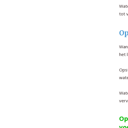
Wate
tot 
Op
Wan
het 
Opst
wate
Wate
verv
Op
vo