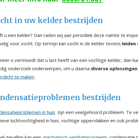
cht in uw kelder bestrijden
t u een kelder? Dan raden wij aan periodiek deze ruimte te insp
elig voor vocht. Op termijn kan vocht in de kelder tevens
leiden
eer u vermoedt dat u last heeft van een vochtige kelder, dan kun
ndig onderzoek onderwerpen, om u daarna
diverse oplossingen
rdicht te maken
.
ndensatieproblemen bestrijden
densatieproblemen in huis
zijn een veelgehoord probleem. Te ve
tieve luchtvochtigheid in huis, vochtige oppervlakken en ook pr
eel gevallen kan een
mechanisch ventilatiesysteem
condensatie m