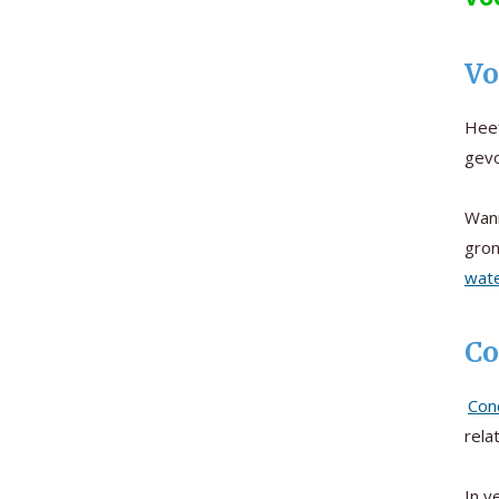
Vo
Heef
gevo
Wann
gro
wate
Co
Con
rela
In v