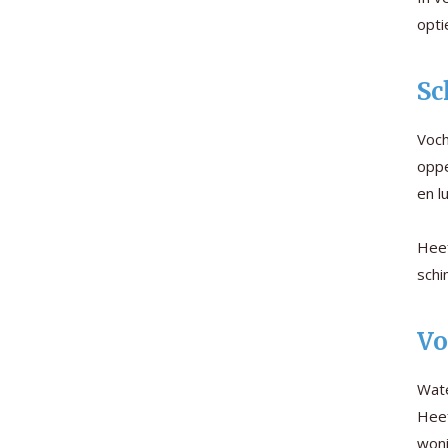
opti
Sc
Voch
oppe
en l
Heef
schi
Vo
Wate
Heef
woni