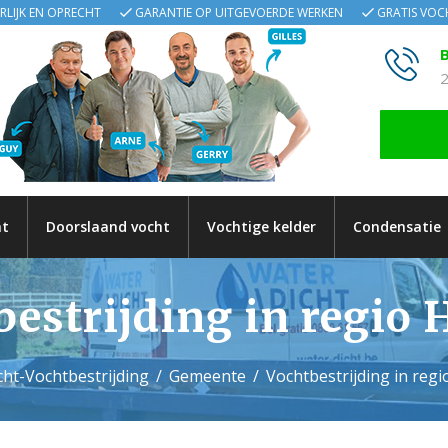
ERLIJK EN OPRECHT
GARANTIE OP UITGEVOERDE WERKEN
GRATIS VO
B
2
ht
Doorslaand vocht
Vochtige kelder
Condensatie
estrijding in regio 
ht-Vochtbestrijding
Gemeente
Vochtbestrijding in regi