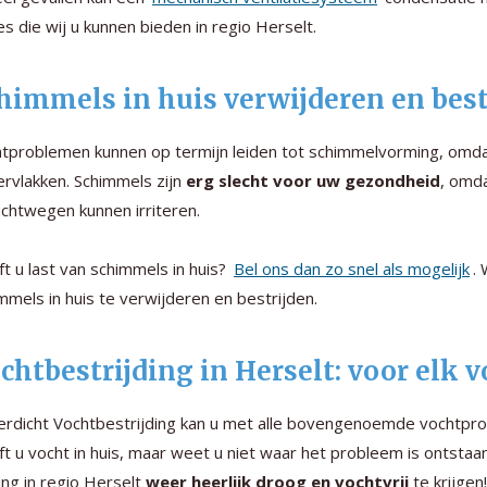
es die wij u kunnen bieden in regio Herselt.
himmels in huis verwijderen en best
tproblemen kunnen op termijn leiden tot schimmelvorming, omda
rvlakken. Schimmels zijn
erg slecht voor uw gezondheid
, omd
uchtwegen kunnen irriteren.
t u last van schimmels in huis?
Bel ons dan zo snel als mogelijk
.
mmels in huis te verwijderen en bestrijden.
chtbestrijding in Herselt: voor elk
rdicht Vochtbestrijding kan u met alle bovengenoemde vochtpro
t u vocht in huis, maar weet u niet waar het probleem is ontstaa
ng in regio Herselt
weer heerlijk droog en vochtvrij
te krijgen!