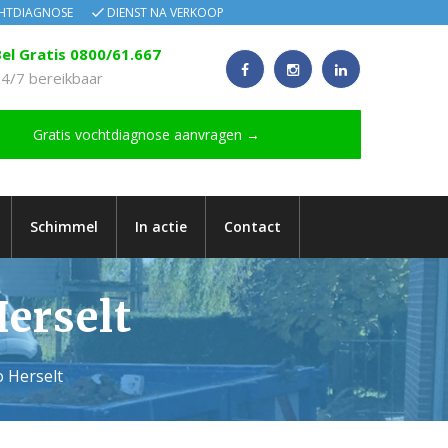
CHTDIAGNOSE
DIENST NA VERKOOP
el Gratis 0800/61.667
4/7 bereikbaar
Gratis vochtdiagnose aanvragen →
Schimmel
In actie
Contact
Herselt
o Herselt