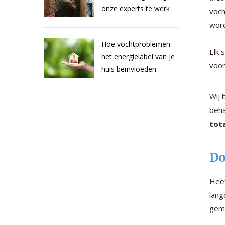
onze experts te werk
voch
wor
Hoe vochtproblemen
Elk 
het energielabel van je
voor
huis beïnvloeden
Wij 
beha
tot
Do
Heef
lang
gema