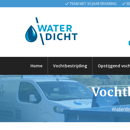
TEAM MET 30 JAAR ERVARING
E
Home
Vochtbestrijding
Opstijgend voc
Vochtb
Waterdic