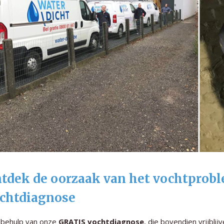
tdek de oorzaak van het vochtprob
chtdiagnose
 behulp van onze
GRATIS vochtdiagnose
, die bovendien vrijbli