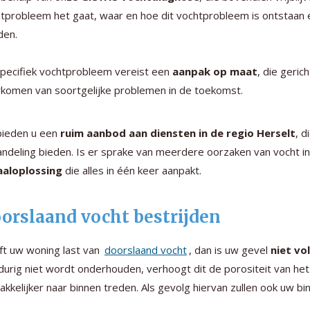
tprobleem het gaat, waar en hoe dit vochtprobleem is ontstaan e
den.
specifiek vochtprobleem vereist een
aanpak op maat
, die geric
komen van soortgelijke problemen in de toekomst.
bieden u een
ruim aanbod aan diensten in de regio Herselt
, 
ndeling bieden. Is er sprake van meerdere oorzaken van vocht in
aaloplossing
die alles in één keer aanpakt.
orslaand vocht bestrijden
t uw woning last van
doorslaand vocht
, dan is uw gevel
niet v
durig niet wordt onderhouden, verhoogt dit de porositeit van he
kkelijker naar binnen treden. Als gevolg hiervan zullen ook uw b