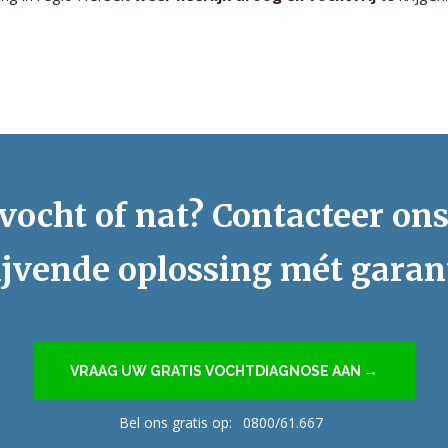
vocht of nat? Contacteer on
ijvende oplossing mét garan
VRAAG UW GRATIS VOCHTDIAGNOSE AAN →
Bel ons gratis op:
0800/61.667