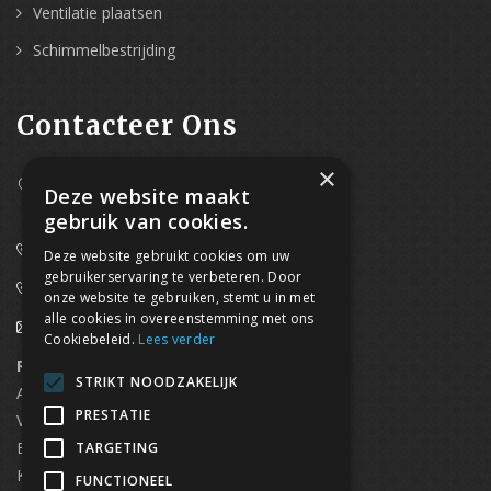
Ventilatie plaatsen
Schimmelbestrijding
Contacteer Ons
×
Westpoort 37B,
Deze website maakt
2070 Zwijndrecht
gebruik van cookies.
0800/61 667 (24/7 bereikbaar)
Deze website gebruikt cookies om uw
gebruikerservaring te verbeteren. Door
03/369.60.29
onze website te gebruiken, stemt u in met
alle cookies in overeenstemming met ons
info@waterdicht-vochtbestrijding.be
Cookiebeleid.
Lees verder
Regionaal contact
Telefoonnummer
STRIKT NOODZAKELIJK
Antwerpen
03/369.60.29
PRESTATIE
Vlaams Brabant & Brussel
02/669.91.90
Brugge
050/96.00.91
TARGETING
Kortrijk
056/96.03.50
FUNCTIONEEL