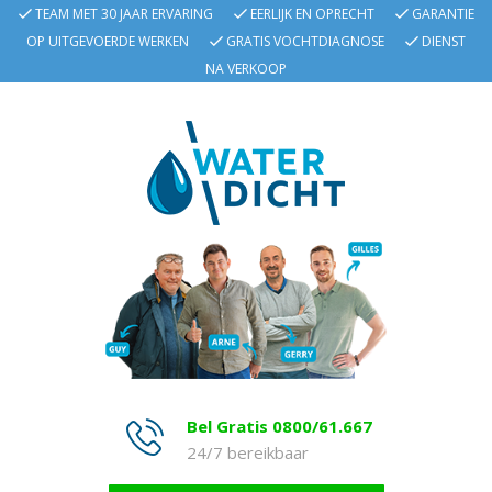
TEAM MET 30 JAAR ERVARING
EERLIJK EN OPRECHT
GARANTIE
OP UITGEVOERDE WERKEN
GRATIS VOCHTDIAGNOSE
DIENST
NA VERKOOP
Bel Gratis 0800/61.667
24/7 bereikbaar