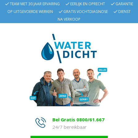
TEAM MET 30 JAAR ERVARING
EERLIJK EN OPRECHT
GARANTIE
OP UITGEVOERDE WERKEN
GRATIS VOCHTDIAGNOSE
DIENST
NA VERKOOP
Bel Gratis 0800/61.667
24/7 bereikbaar