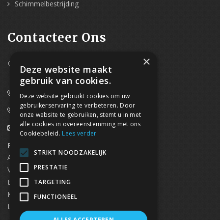
Schimmelbestrijding
Contacteer Ons
×
Westpoort 37B,
Deze website maakt
2070 Zwijndrecht
gebruik van cookies.
0800/61 667 (24/7 bereikbaar)
Deze website gebruikt cookies om uw
gebruikerservaring te verbeteren. Door
03/369.60.29
onze website te gebruiken, stemt u in met
alle cookies in overeenstemming met ons
info@waterdicht-vochtbestrijding.be
Cookiebeleid.
Lees verder
Regionaal contact
Telefoonnummer
STRIKT NOODZAKELIJK
Antwerpen
03/369.60.29
PRESTATIE
Vlaams Brabant & Brussel
02/669.91.90
Brugge
050/96.00.91
TARGETING
Kortrijk
056/96.03.50
FUNCTIONEEL
Limburg
0496 50 88 20
ALLES ACCEPTEREN