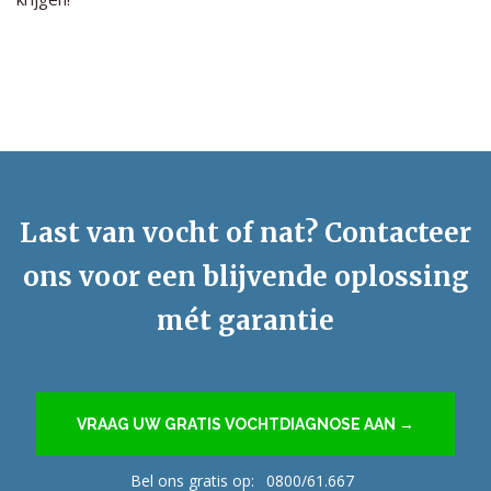
Last van vocht of nat? Contacteer
ons voor een blijvende oplossing
mét garantie
VRAAG UW GRATIS VOCHTDIAGNOSE AAN →
Bel ons gratis op:
0800/61.667